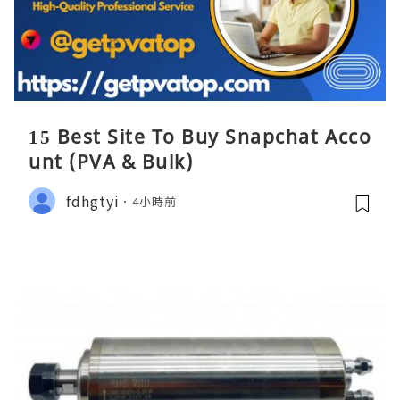
15 Best Site To Buy Snapchat Acco
unt (PVA & Bulk)
fdhgtyi
4小時前