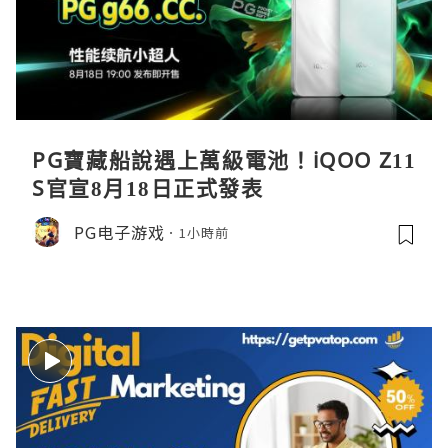
PG寶藏船說遇上萬級電池！iQOO Z11
S官宣8月18日正式發表
PG电子游戏
1小時前