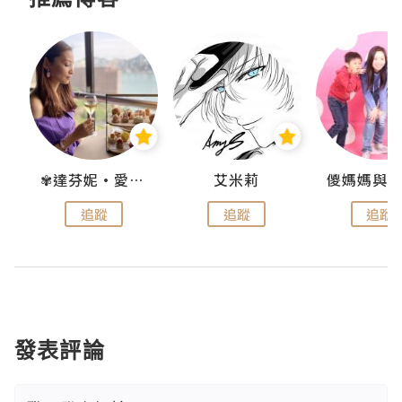
點滴
✾達芬妮•愛孩子•愛生活✾
艾米莉
追蹤
追蹤
追蹤
發表評論