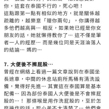
你，這套在泰國不行的，死心吧！
這點跟第一點有相似的地方，就是關係越
疏離的，越樂意「贈你兩句」，你講得越
多他們越高興… 相反，如果她已經是你女
朋友的話，她就懶得教你了… 這不僅是筆
者一人的經歷… 而是幾位同是天涯淪落人
的結論… 媽的…
7. 大便後不擦屁股…
曾經在網絡上看過一篇文章說到在泰國坐
長途車，中間的休息站廁所馬桶有清洗設
備，覺得好先進… 其實這在泰國算是基本
配備… 因為部份泰國人大便後是不會擦屁
股的…！ 那條喉是用作洗屁股的，至於怎
麼操作的話，恕小弟不太清楚了… 他們會