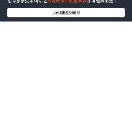
您同意接受本網站之
私隱政策和使用條款
才可繼續瀏覽。
我已閱讀及同意
叻丕府算是尼克到過比較喜歡的地方，氛
圍悠閒不在話下，另外由於Suan Phueng
那邊有高山，使得氣候比較涼快舒適 (雖然
熱的時候還是會熱...) ～ 有時候會聽到泰
國人把叻丕府的泰語 ราชบุรี 唸成 只有三
個音節的「Rat-bu-ri」，有時候又彷彿很
正常的有四個音節唸成 「啦 - 柒 - bu -