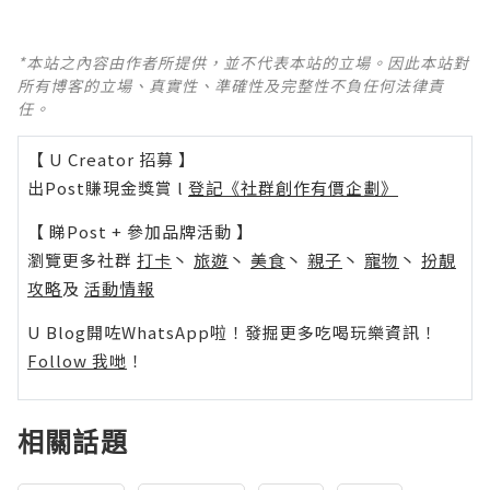
*本站之內容由作者所提供，並不代表本站的立場。因此本站對
所有博客的立場、真實性、準確性及完整性不負任何法律責
任。
【 U Creator 招募 】
出Post賺現金獎賞 l
登記《社群創作有價企劃》
【 睇Post + 參加品牌活動 】
瀏覽更多社群
打卡
丶
旅遊
丶
美食
丶
親子
丶
寵物
丶
扮靚
攻略
及
活動情報
U Blog開咗WhatsApp啦！發掘更多吃喝玩樂資訊！
Follow 我哋
！
相關話題