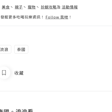
】
丶
美食
丶
親子
丶
寵物
丶
扮靚攻略
及
活動情報
p啦！發掘更多吃喝玩樂資訊！
Follow 我哋
！
流浪
泰國
收藏
泰國。流浪看