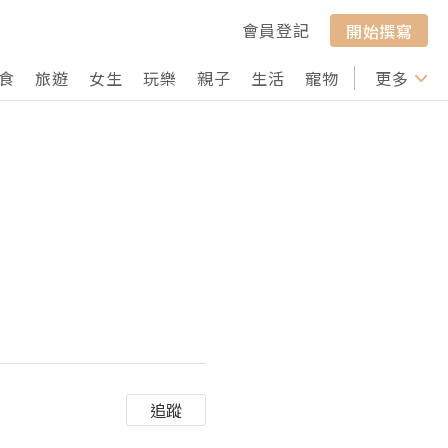
會員登記
開始撰寫
食
旅遊
女生
玩樂
親子
生活
寵物
行山
更多
打卡
追蹤