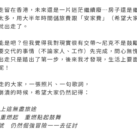
走留在香港，未來還是一片迷茫繼續廢…房子還是
太多，用大半年時間儲旅費跟「安家費」（希望大
就出走了。
能是吧？但我覺得我對現實很有交帶～尼克不是鼓
要交代的事情（不論家人、工作）先完成，問心無
出走只是踏出了第一步，後來我才發現，生活上要
呢！
出走的大家，一張照片、一句歌詞，
崩潰的時候，希望大家仍然記得：
踏上這無盡旅途
 重燃起 重燃點起鼓舞
號 仍然倔強冒險一一去征討