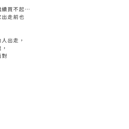
繼續買不起…
家出走前也
勵人出走，
愧，
面對