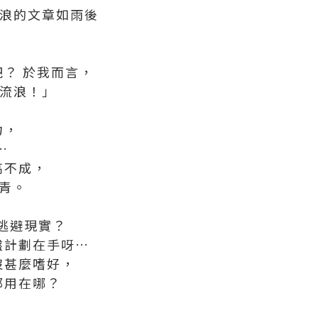
去流浪的文章如雨後
？ 於我而言，
歲流浪！」
力，
…
高不成，
青。
逃避現實？
盤計劃在手呀…
沒甚麼嗜好，
都用在哪？