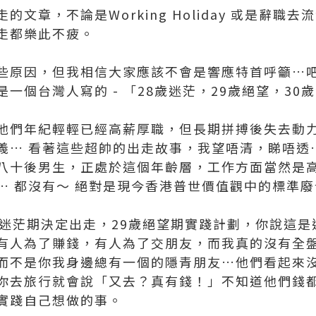
文章，不論是Working Holiday 或是辭職
走都樂此不疲。
些原因，但我相信大家應該不會是響應特首呼籲…吧
一個台灣人寫的 - 「28歲迷茫，29歲絕望，30
他們年紀輕輕已經高薪厚職，但長期拼搏後失去動
義… 看著這些超帥的出走故事，我望唔清，睇唔透
八十後男生，正處於這個年齡層，工作方面當然是
… 都沒有～ 絕對是現今香港普世價值觀中的標準廢
歲迷茫期決定出走，29歲絕望期實踐計劃，你說這是
有人為了賺錢，有人為了交朋友，而我真的沒有全
而不是你我身邊總有一個的隱青朋友…他們看起來
你去旅行就會說「又去？真有錢！」不知道他們錢
實踐自己想做的事。