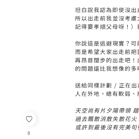
坦白說我認為即使沒出
所以出走前我並沒考慮
記得要孝順父母呀！）
你說這是逃避現實？可
而是希望大家出走前把
再昂首闊步的出走吧！
的問題遠比我想像的多
送給同樣計劃 / 正在
人在外地，總有軟弱、
天空尚有片夕陽帶領 
過去飄散消散失散花火
或許到最後沒有完美句
0