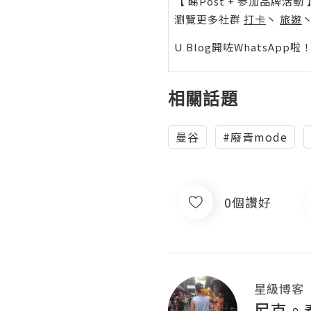
【 睇Post + 參加品牌活動 
瀏覽更多社群
打卡
丶
旅遊
U Blog開咗WhatsAp
相關話題
曼谷
#廢青mode
0個讚好
星級博客
尼克。