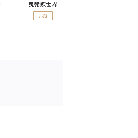
nius
曳豬歎世界
Koalascities (^O^)! @ UTravel
追蹤
追蹤