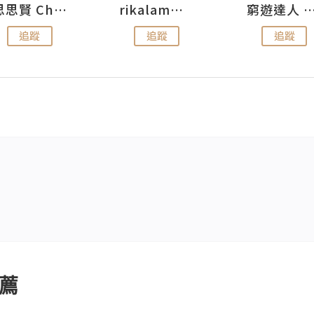
思思賢 ChillMyBabe
rikalammm
窮遊達人 Mr.TravelGe
追蹤
追蹤
追蹤
薦