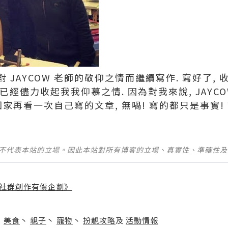
 JAYCOW 老師的敬仰之情而繼續寫作. 寫好了,
 我已經儘力收起我我仰慕之情. 因為對我來說, JAYC
家再看一次自己寫的文章, 無喎! 寫的都只是事實! 
並不代表本站的立場。因此本站對所有博客的立場、真實性、準確性
社群創作有價企劃》
】
丶
美食
丶
親子
丶
寵物
丶
扮靚攻略
及
活動情報