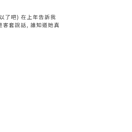
算可以了吧) 在上年告訴我
是客套說話, 誰知道她真