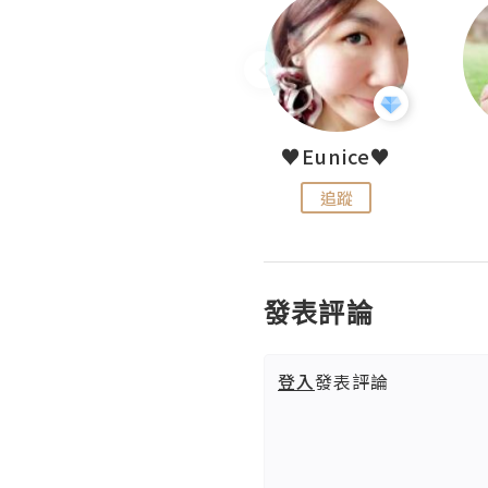
LoveCath 夏沫
♥Eunice♥
追蹤
追蹤
發表評論
登入
發表評論