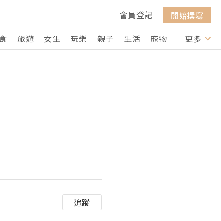
會員登記
開始撰寫
食
旅遊
女生
玩樂
親子
生活
寵物
行山
更多
打卡
追蹤