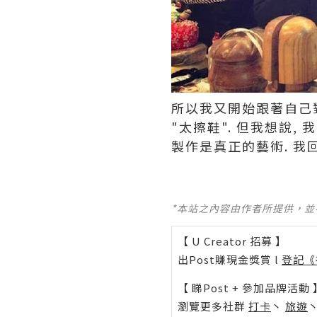
所以我又開始跟著自己對
"太擦鞋". 但我想說,
製作是真正的藝術. 我回
*本站之內容由作者所提供，
【 U Creator 招募 】
出Post賺現金獎賞 l
登記《
【 睇Post + 參加品牌活動 
瀏覽更多社群
打卡
丶
旅遊