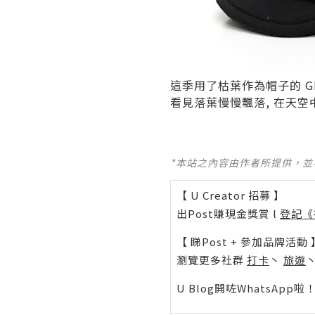
這季用了枯葉作為帽子的 GR
看見落葉慢慢飄落, 在天空
*本站之內容由作者所提供，
【 U Creator 招募 】
出Post賺現金獎賞 l
登記《
【 睇Post + 參加品牌活動 
瀏覽更多社群
打卡
丶
旅遊
U Blog開咗WhatsAp