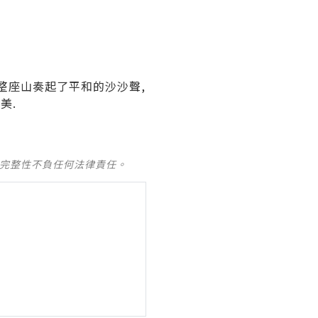
, 整座山奏起了平和的沙沙聲,
美.
及完整性不負任何法律責任。