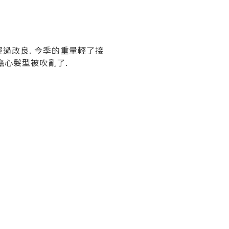
構經過改良. 今季的重量輕了接
再擔心髮型被吹亂了.