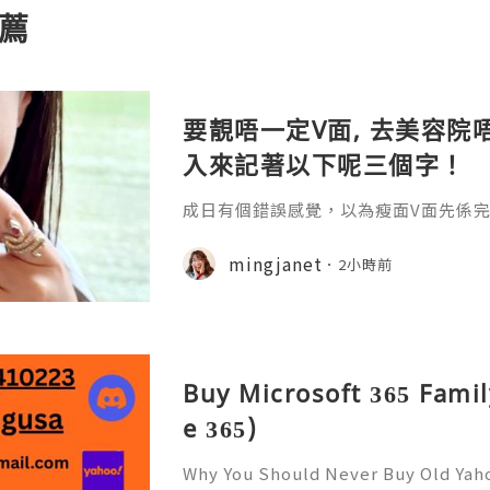
薦
要靚唔一定V面, 去美容院唔
入來記著以下呢三個字！
成日有個錯誤感覺，以為瘦面V面先係完美
咗Bare做Ohio呢一個療程 😱估唔到！
療程係=做Duo Tite + Oligio 呢2
mingjanet
2小時前
Buy Microsoft 365 Famil
e 365)
Why You Should Never Buy Old Yah