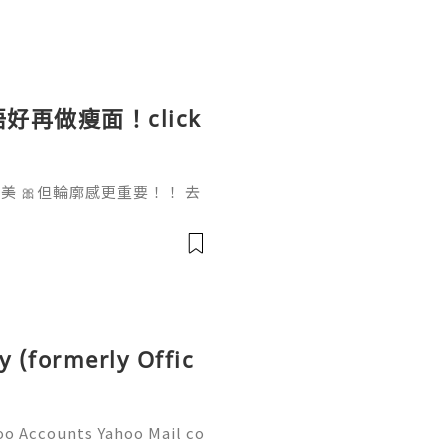
好再做瘦面！click
 🎀但輪廓感更重要！！ 去
做一次已經勁有效果！ Ohio
部機 ✨簡直係天衣無縫!
y (formerly Offic
oo Accounts Yahoo Mail co