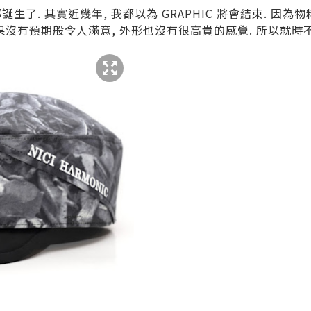
終於都誕生了. 其實近幾年, 我都以為 GRAPHIC 將會結束. 因
果沒有預期般令人滿意, 外形也沒有很高貴的感覺. 所以就時