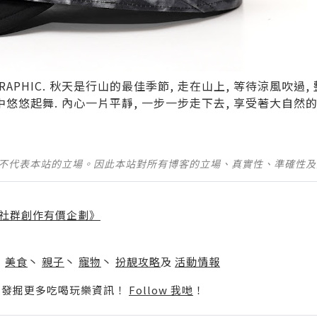
APHIC. 秋天是行山的最佳季節, 走在山上, 等待涼風吹過
中悠悠起舞. 內心一片平靜, 一步一步走下去, 享受著大自然的
並不代表本站的立場。因此本站對所有博客的立場、真實性、準確性
社群創作有價企劃》
】
丶
美食
丶
親子
丶
寵物
丶
扮靚攻略
及
活動情報
p啦！發掘更多吃喝玩樂資訊！
Follow 我哋
！