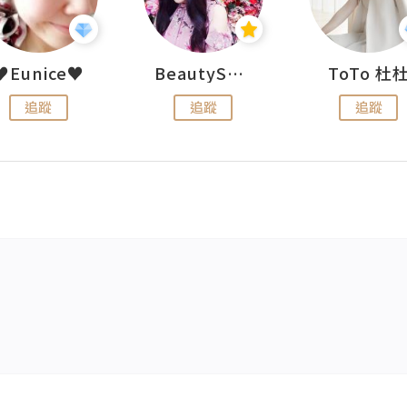
♥Eunice♥
BeautySearch
ToTo 杜
追蹤
追蹤
追蹤