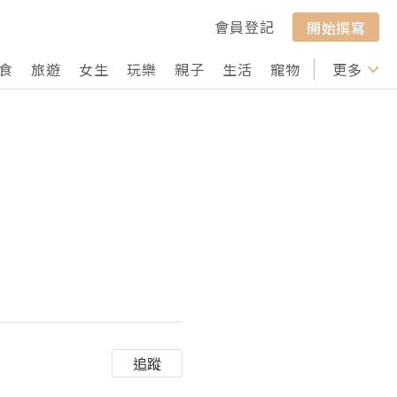
會員登記
開始撰寫
食
旅遊
女生
玩樂
親子
生活
寵物
行山
更多
打卡
追蹤