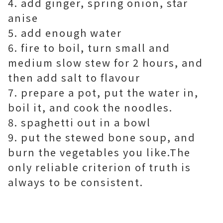
4. add ginger, spring onion, star
anise
5. add enough water
6. fire to boil, turn small and
medium slow stew for 2 hours, and
then add salt to flavour
7. prepare a pot, put the water in,
boil it, and cook the noodles.
8. spaghetti out in a bowl
9. put the stewed bone soup, and
burn the vegetables you like.
The
only
reliable
criterion
of truth is
always
to be consistent.