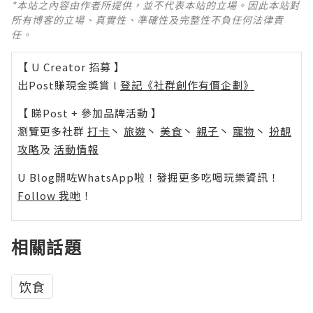
*本站之內容由作者所提供，並不代表本站的立場。因此本站對
所有博客的立場、真實性、準確性及完整性不負任何法律責
任。
【 U Creator 招募 】
出Post賺現金獎賞 l
登記《社群創作有價企劃》
【 睇Post + 參加品牌活動 】
瀏覽更多社群
打卡
丶
旅遊
丶
美食
丶
親子
丶
寵物
丶
扮靚
攻略
及
活動情報
U Blog開咗WhatsApp啦！發掘更多吃喝玩樂資訊！
Follow 我哋
！
相關話題
饮食