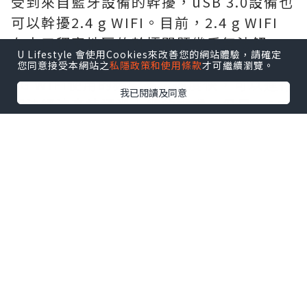
受到來自藍牙設備的幹擾，uSB 3.0設備也
可以幹擾2.4 g WIFI。目前，2.4 g WIFI
在人口稠密地區的幹擾問題幾乎無法解
U Lifestyle 會使用Cookies來改善您的網站體驗，請確定
決，選擇信道是不可避免的。
您同意接受本網站之
私隱政策和使用條款
才可繼續瀏覽。
5G WIFI使用的頻譜高，速度快，可以進行
我已閱讀及同意
解決經濟高速通過上網的需求。但是，5G
WIFI的穿牆衰減系數過大，使得5G WIFI
很難實現覆蓋家庭的各個不同房間。
這樣如此一來可以選擇雙頻的無線網絡路
由器就非常有必要了。
選擇一個路由器注意，有線 WAN/LAN 端
口是千兆字節
現在市場上的千兆路由器，有一種是網口
百兆的，這樣如此一來當你家的捆帶大於
百兆後，就無法得到滿足實際發展需求