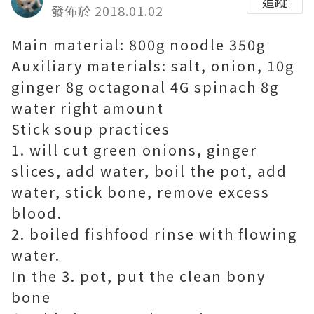
追蹤
發佈於 2018.01.02
Main material: 800g noodle 350g
Auxiliary materials: salt, onion, 10g
ginger 8g octagonal 4G spinach 8g
water right amount
Stick soup practices
1. will cut green onions, ginger
slices, add water, boil the pot, add
water, stick bone, remove excess
blood.
2. boiled fishfood rinse with flowing
water.
In the 3. pot, put the clean bony
bone