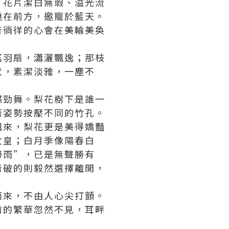
，花片潔白無瑕、溢光流
繞在前方，邀寵於藍天。
音徜徉的心會在美輪美奐
搖羽扇，瀟灑飄逸；那枝
伏，素潔淡雅，一塵不
蝶勁舞。梨花樹下是誰一
著姿勢按壓不同的竹孔。
飄來，梨花更是美得嬌豔
女皇；白月季像陽春白
帶雨”，已是無聲勝有
看破的則毅然選擇離開，
而來，不由人心尖打顫。
前的繁華忽然不見，耳畔