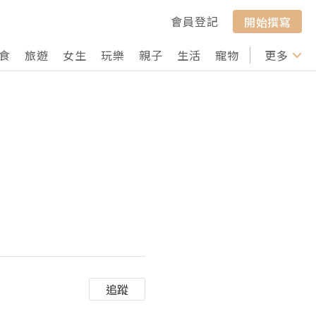
會員登記
開始撰寫
食
旅遊
女生
玩樂
親子
生活
寵物
行山
更多
打卡
追蹤