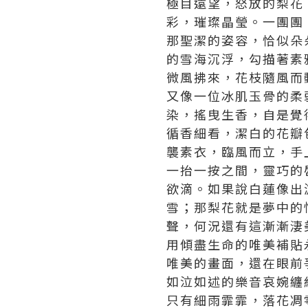
極目遠望，怒放的梨花
彩，璀璨晶瑩。一團團
那聖潔的姿容，恰似朵
的雪海沉浮，勾描著素
微風拂來，花枝隨風而
又像一位冰肌玉骨的柔
染，搖曳生香，自是覺
循香細看，潔白的花瓣
襲素衣，臨風而立，手
一抬一按之間，靈巧的
欲滴。如果說白蓮像出
雪；那梨花就是夢中的
聲，何況還有這漸漸淒
用傾盡生命的唯美補貼
唯美的畫面，還在眼前
如泣如述的樂音哀婉纏
只有細雨霏霏，落花凋