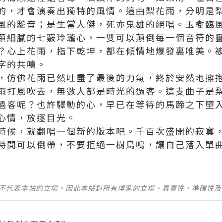
的，才會演奏出獨特的風情。這曲梨花雨，分明是
風的駝音；是生當人傑，死亦鬼雄的絕唱。玉樹臨
顆細膩的七竅玲瓏心，一雙可以顛倒每一個音符的
？心上花雨，指下乾坤，都在傾情地爆發裏唯美。
字的共鳴。
，仿佛花雨已然吐盡了最後的力氣，終於安然地擁
雨打風吹去，無數人都是時光的過客。這支曲子是
過客呢？也許驛動的心，早已在等待的馬蹄之下墮
心情，放逐目光。
時候，就翻唱一個新的版本吧。千百次盛開的寂寞
時間可以倒帶，不要拒絕一樹鳥鳴，讓自己落入單
並不代表本站的立場。因此本站對所有博客的立場、真實性、準確性