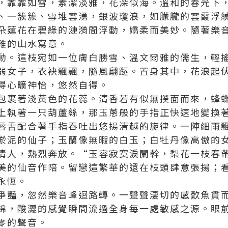
，霏霏如雪，素潔淡雅，花深似海。溫和的春光下
、一簇簇、雪堆雲湧，銀波瓊浪，如朦朧的雲霞浮
朵蓮花在碧綠的漣漪間浮動，嬌柔而美妙。隨著樂
雅的山水寫意。
動。這枝宛如一位膚白勝雪、溫文爾雅的儒生，輕
弱女子，衣袂飄飄，隨風翩躚。置身其中，花浪起
得心曠神怡，悠然自得。
包裹著淺黃色的花蕊。清香若有似無撲面而來，蜂
上執著一只葫蘆絲，那玉蔥般的手指正快速地變換
唇舌配合著手指吞吐出悠揚清越的旋律。一陣細雨
淤泥的仙子；玉蘭像無暇的白玉；白牡丹像高傲的
情人，熱烈奔放。“玉容寂寞淚闌幹，梨花一枝春
美的仙音作陪。留戀這繁華的還在枝頭肆意張揚；
永恆。
爭豔，忽然樂音峰迴路轉。一聲聲淒切的感歎魚貫
綿，酸澀的感覺瞬間流過全身每一處敏感之源。眼
零的聲音。