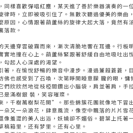
，同樣喜歡彈唱紅塵，某天進了善於樂器演奏的一
旋律時，立即被吸引住了。無數次聽過優美的樂曲
麼原因，心情跟著葫蘆絲的旋律大起大落，竟然有
裏落款。
的天邊穿雲破霧而來，漸次清脆地響在耳邊。行板
實實地撞在心上。葫蘆絲緊跟著舒緩自由地吸吐出
，勾起人心深處的渴望。
引著，在愉悅舒暢的樂音中漫步。漫過蒹葭蒼蒼，
仿佛也感受到了召喚，次第睜開睡意朦 朧的眼，慵
它們欣欣然地從枝椏間鑽出小腦袋，肩並著肩，手
已是滿樹銀 裝，笑容璀璨。
來，千樹萬樹梨花開”。那些錦簇花團就像地下冒
一朵又一朵浪花，肆意風流，像空中飄落的片片雪
還像羞澀的美人出浴，妖嬈卻不媚俗。碧葉上托著
草稿
箱里
，还
有梦
里。
还有
心里。