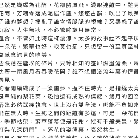
已然是蝴蝶為花醉，花卻隨風飛。淚眼迷離中，難
花雨，芳魂零落成泥碾作塵。悠悠古韻，吹出了最
了誰的夢想？擾亂了誰含情脈脈的視線？又蠱惑了
沉寂。人生無狀，不必驚眸歲月無常。
離合，不曾如此時這樣淒涼。太多的故事經不起平
一朵花，繁華也好，寂寞也罷，只想留一份至真至
會感念遇見的唯美。
些跌落在塵埃的碎片，只等相知的靈犀燃盡滄桑，
枕著一懷風月看春暖花開？誰不想擱淺流年裏的慌
遇見。
的春雨編織成了一簾幽夢。握不住時光，是指縫太
是單純的梨花雨，恐怕還有成熟的傷感。歲月的回
落殤必然踩痛執念。世上沒有雙全法，哪能不負如
飛在無人時。生死之間的距離有多遠，可是一朵花
，季節枯榮，繁華落幕便是花謝。縱有千般美景，
打梨花深閉門”。落花的姿態裏，哀怨共生。
可是心有靈犀。心隨落花婉轉，添了誰的薄涼？雲