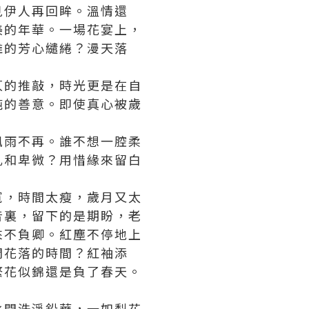
見伊人再回眸。溫情還
美的年華。一場花宴上，
誰的芳心繾綣？漫天落
仄的推敲，時光更是在自
純的善意。即使真心被歲
風雨不再。誰不想一腔柔
亂和卑微？用惜緣來留白
寬，時間太瘦，歲月又太
音裏，留下的是期盼，老
來不負卿。紅塵不停地上
開花落的時間？紅袖添
繁花似錦還是負了春天。
水間洗淨鉛華，一如梨花