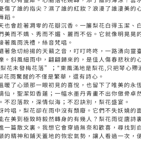
憂傷了誰的指尖？濕了誰的紅妝？浪漫了誰淒美的
舞蹈。
天也會趁著凋零的花瓣沉香。一簾梨花白得玉潔、
們美而不嬌、秀而不媚、麗而不俗。它就像明晃晃
接著風雨洗禮，絲音梵唱。
隨著急切紛揚的天籟之音，叮叮咚咚，一路湧向靈
爍。斜風細雨中，翩翩歸來的，是佳人傷春悲秋的
,梨花未發梅花落”；"東風滿地是梨花,只把琴心殢
。梨花雨驚醒的不僅是繁華，還有詩心。
溫暖了心頭那一眼初見的喜悅，也留下了唯美的永
謫仙，聖潔如香蓮；一幅水墨丹青畫不出你傲骨卓
。不忍落款，深情似海；不忍訣別，梨花盛宴。
呀吟唱，梨花卻在雨中沒有頹廢。它們不失妖嬈的
能在美到極致時毅然轉身的有幾人？梨花雨從唐詩
進一篇散文裏。我想它會穿過無奈和歡喜，尋找到
顧的精神和鋪天蓋地的恢宏氣勢，讓人看過一次，