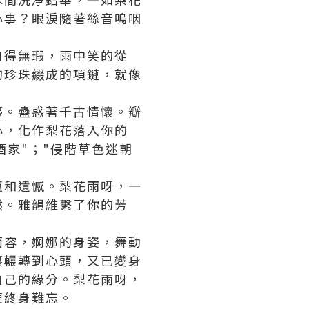
心事？眼淚隨著絲音嗚咽
白得無瑕，雨中笑的從
的珍珠綴成的項鏈，就像
臺。蠱惑著千古情懷。瓣
心，化作梨花落入你的
酒家"；"侵階草色迷朝
恆和遺憾。梨花雨呀，一
然。雅韻維繫了你的芳
面容，婀娜的身姿，舞動
裏輾轉到心頭，又已變身
自己的緣分。梨花雨呀，
便終身難忘。