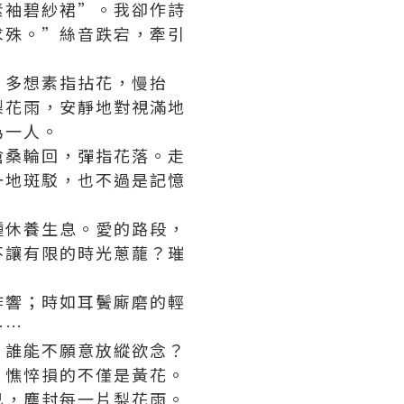
素袖碧紗裙”。我卻作詩
求殊。”絲音跌宕，牽引
。多想素指拈花，慢抬
梨花雨，安靜地對視滿地
為一人。
滄桑輪回，彈指花落。走
一地斑駁，也不過是記憶
種休養生息。愛的路段，
不讓有限的時光蔥蘢？璀
炸響；時如耳鬢廝磨的輕
……
，誰能不願意放縱欲念？
，憔悴損的不僅是黃花。
己，塵封每一片梨花雨。