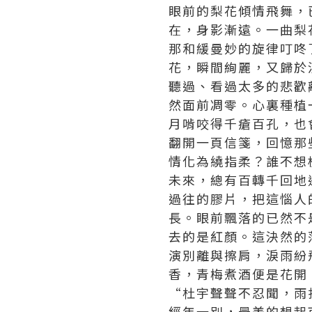
眼前的梨花傾情飛舞，
在，身影漸遠。一曲梨
那和緩曼妙的旋律叮咚
花，瞬間絢麗，又歸於
聽過、看過太多的悲歡
然面前凋零。心裏種植
月啃咬得千瘡百孔，也
翻開一頁信箋，回憶那
情化為繞指柔？誰不想
未來，總有百轉千回地
過往的膠片，把這惱人
長。眼前飄落的已然不
去的是紅顏。這決然的
演別離與擦肩，淚雨紛
香，青梅煮酒便是花開
“杜宇聲聲不忍聞，雨
經年一別，最美的想起