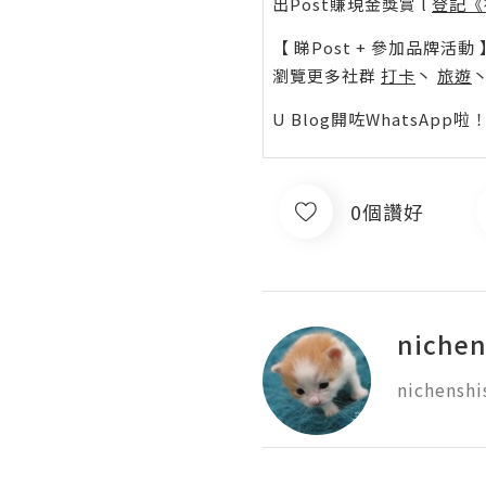
出Post賺現金獎賞 l
登記《
【 睇Post + 參加品牌活動 
瀏覽更多社群
打卡
丶
旅遊
U Blog開咗WhatsAp
0個讚好
niche
nichensh