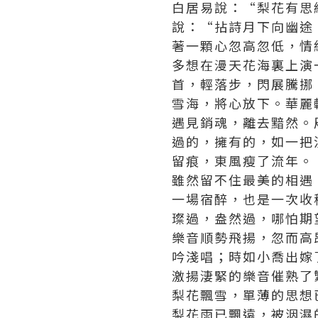
白居易說：“梨花有思
說：“拈詩月下向幽途
著一顆心忽高忽低，情
多想在漫天花海裏上演
首，輕落步，閃展騰挪
雪海，將心放下。華麗
遇見銷魂，離去黯然。
過的，擁有的，如一把
留痕，東風瘦了流年。
雖然留不住最美的相遇
一場宿醉，也是一次收
璨過，盎然過，哪怕期
樂音順勢飛揚，忽而高
吟淺唱；時如小喬出嫁
激揚淒緊的樂音催熟了
梨花飄雪，單薄的思想
梨花雨已飄遠，被洇濕