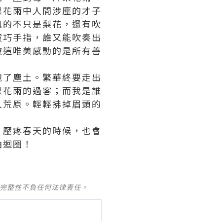
梨花雨中人間涉塵的才子
風的不只是梨花，還有吹
靈巧手指，誰又能吹奏出
被這唯美感動的是所有善
抱了塵土。繁華終要走出
梨花雨的過客；而我是誰
入荒原。輕輕拂掉眉頭的
，壓疼春天的時候，也會
曲迴圈！
及完整性不負任何法律責任。