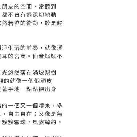
位朋友的空間，當聽到
，都不曾有過深切地動
泫然若泣的衝動，於是趕
明淨俐落的前奏，就像溪
悅耳的宮商。仙音嫋嫋不
目光悠然落在滿坡梨樹
懶的就像一個個頑皮
拉著手地一點點探出身
出的一個又一個噴泉，多
花，自由自在；又像是無
一簇簇雪球，風姿綽約。