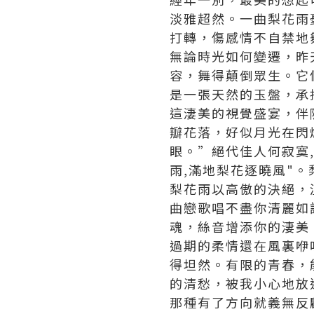
淡雅超然。一曲梨花雨
打轉，傷感情不自禁地
無論時光如何變遷，昨
容，舞得顛倒眾生。它
是一張天然的玉盤，承
這淒美的視覺盛宴，伴
瓣花落，好似月光在閃
眼。”絕代佳人何寂寞
雨,滿地梨花逐曉風"
梨花雨以高傲的決絕，
曲戀歌唱不盡你清麗如
魂，絲音增添你的淒美
過期的柔情還在風裏咿
得坦然。有限的青春，
的清愁，被我小心地放
那種有了方向就義無反