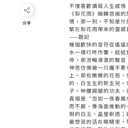
不僅喜歡讀寫人生感悟
《梨花雨》婉轉悠揚的
情，那一刻，不知是什
分享
分享
緊在梨花雨帶來的靈感
——題記
幾個歡快的音符從遙遠
水一樣叮咚作響，結結
停，那流暢清澈的聲音
神思仿佛被一只魔手牽
上。那些嫩嫩的花苞，
的、白生生的新生兒。
子。伸腰踢腿的功夫，
真個是“忽如一夜春風
而不厭，像海面推動的
瑕的白玉，晶瑩剔透；
最想说
的话
在眼睛里，