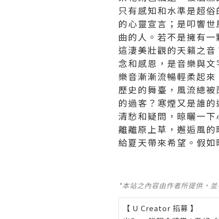
只有感知和水準是超俗
的心靈宣言；是叩響世
曲的人。若不是擁有一
這淒美壯觀的天籟之音
念和感恩，是音樂與文
樂音漸漸流暢輕柔起來
歷史的舞臺，風流總被
的過客？寒煙又是誰的
清愁和疑問，晾曬一下
離離原上草，邂逅風的
給夏天帶來希望。假如
*本站之內容由作者所提供，
【 U Creator 招募 】