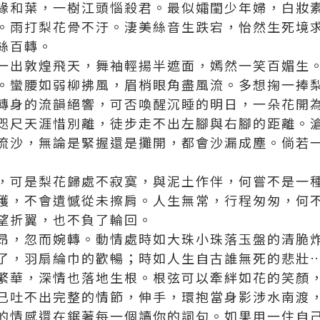
緣和葉，一樹江頭惱殺君。最似孀閨少年婦，白妝
。雨打梨花骨不汙。淒美絲音生跌宕，怡然生死境
絲百轉。
一出敦煌飛天，舞袖輕揚半遮面，嫣然一笑百媚生
。蠻腰如弱柳拂風，眉梢眼角盡風流。多想掬一捧
轉身的流韻絕響，可否喚醒沉睡的明日，一朵花開
咫尺天涯惜別離，徒步走不出左腳與右腳的距離。
流沙，無論是緊握還是攤開，都會沙漏成塵。倘若
，可是梨花歸處不寂寞，與泥土作伴，何嘗不是一
穫，不會遺憾從未擦肩。人生無常，行程匆匆，何
望折翼，也不負了輪回。
昂，忽而婉轉。動情處時如大珠小珠落玉盤的清脆
了，羽扇綸巾的歡暢；時如人生自古誰無死的悲壯
繁華，深情也落地生根。根弦可以牽絆如花的笑顏
已吐不出完整的情節，伸手，環抱當身影涉水南渡
的情感還在鋸著每一個讀你的詞句。如果用一住自