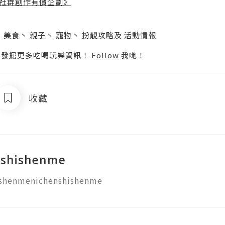
社群創作有價企劃》
】
丶
美食
丶
親子
丶
寵物
丶
扮靚攻略
及
活動情報
p啦！發掘更多吃喝玩樂資訊！
Follow 我哋
！
收藏
nshishenme
ishenmenichenshishenme