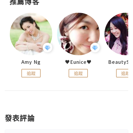
推薦博客
h 夏沫
Amy Ng
♥Eunice♥
追蹤
追蹤
追蹤
發表評論