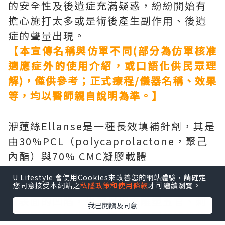
的安全性及後遺症充滿疑惑，紛紛開始有
擔心施打太多或是術後產生副作用、後遺
症的聲量出現。
【本宣傳名稱與仿單不同(部分為仿單核准
適應症外的使用介紹，或口語化供民眾理
解)，僅供參考；正式療程/儀器名稱、效果
等，均以醫師親自說明為準。】
洢蓮絲Ellanse是一種長效填補針劑，其是
由30%PCL（polycaprolactone，聚己
內酯）與70% CMC凝膠載體
（Carboxymethylcellulose）所組成，
U Lifestyle 會使用Cookies來改善您的網站體驗，請確定
因此黏稠度高、彈性又好，可立即填補肌
您同意接受本網站之
私隱政策和使用條款
才可繼續瀏覽。
膚表面的凹陷，也可以用來雕塑五官、刺
我已閱讀及同意
激膠原蛋白的生長，讓肌膚重回年輕般的