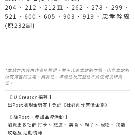
204、212、212直、262、278、299、
521、600、605、903、919、忠孝幹線
(原232副)
*本站之內容由作者所提供，並不代表本站的立場。因此本站對
所有博客的立場、真實性、準確性及完整性不負任何法律責
任。
【 U Creator 招募 】
出Post賺現金獎賞 l
登記《社群創作有價企劃》
【 睇Post + 參加品牌活動 】
瀏覽更多社群
打卡
丶
旅遊
丶
美食
丶
親子
丶
寵物
丶
扮靚
攻略
及
活動情報