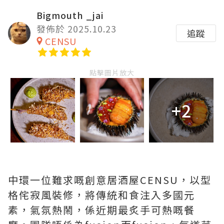
Bigmouth _jai
發佈於 2025.10.23
追蹤
CENSU
點擊圖片放大
+2
中環一位難求嘅創意居酒屋CENSU，以型
格侘寂風裝修，將傳統和食注入多國元
素，氣氛熱鬧，係近期最炙手可熱嘅餐