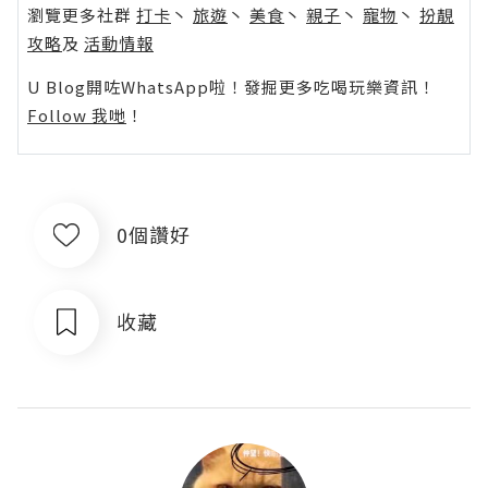
瀏覽更多社群
打卡
丶
旅遊
丶
美食
丶
親子
丶
寵物
丶
扮靚
攻略
及
活動情報
U Blog開咗WhatsApp啦！發掘更多吃喝玩樂資訊！
Follow 我哋
！
0個讚好
收藏