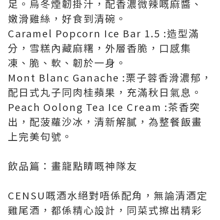
足。烏冬煙韌掛汁，配香濃微辣嘅麻醬、
嫩滑雞絲，好食到清碗。
Caramel Popcorn Ice Bar 1.5 :造型滿
分，雪糕內藏麻糬，外層香脆，口感集
凍、脆、軟、韌於一身。
Mont Blanc Ganache :栗子蓉香滑濃郁，
配日式丸子同肉桂蘋果，充滿秋日氣息。
Peach Oolong Tea Ice Cream :茶香突
出，配菠蘿沙冰，清新解膩，為整餐飯畫
上完美句號。
飲品篇：畫龍點睛嘅神隊友
CENSU嘅酒水絕對唔係配角，無論清酒定
雞尾酒，都係精心設計，同菜式擦出精彩