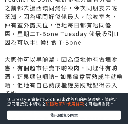
之前都去過西環同灣仔，今次同朋友去咗
荃灣，因為呢間好似係最大，除咗室內，
仲有室外露天位，佢地每日都有唔同優
惠，星期二T-Bone Tuesday 係最吸引!!
因為可以半! 價! 食 T-Bone
大家仲可以早啲黎，因為佢地仲有做埋零
售，有個超市仔賣下啲凍肉，同埋仲有啲
酒，蔬果麵包嗰啲~ 如果鐘意買熟成牛就啱
晒，佢地有自已熟成櫃鐘意既就記得去入
手喇
U Lifestyle 會使用Cookies來改善您的網站體驗，請確定
您同意接受本網站之
私隱政策和使用條款
才可繼續瀏覽。
✨法式龍蝦湯
我已閱讀及同意
龍蝦湯味道香濃，入面仲有粒粒龍蝦肉，
誠意?? 配香脆蒜蓉包一流