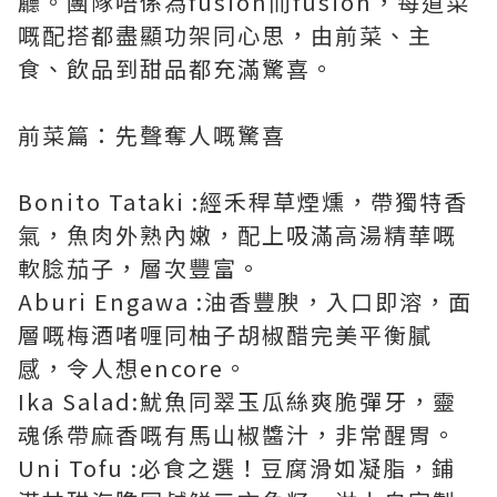
廳。團隊唔係為fusion而fusion，每道菜
嘅配搭都盡顯功架同心思，由前菜、主
食、飲品到甜品都充滿驚喜。
前菜篇：先聲奪人嘅驚喜
Bonito Tataki :經禾稈草煙燻，帶獨特香
氣，魚肉外熟內嫩，配上吸滿高湯精華嘅
軟腍茄子，層次豐富。
Aburi Engawa :油香豐腴，入口即溶，面
層嘅梅酒啫喱同柚子胡椒醋完美平衡膩
感，令人想encore。
Ika Salad:魷魚同翠玉瓜絲爽脆彈牙，靈
魂係帶麻香嘅有馬山椒醬汁，非常醒胃。
Uni Tofu :必食之選！豆腐滑如凝脂，鋪