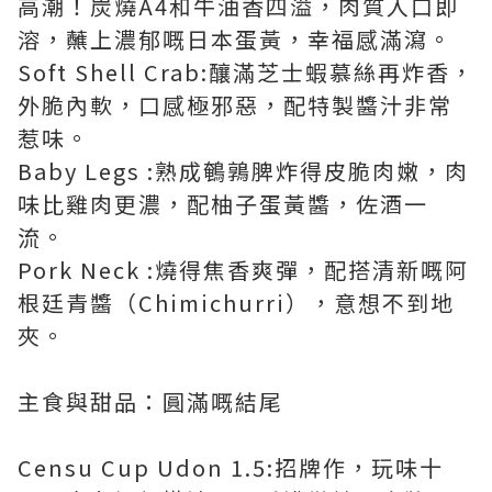
高潮！炭燒A4和牛油香四溢，肉質入口即
溶，蘸上濃郁嘅日本蛋黃，幸福感滿瀉。
Soft Shell Crab:釀滿芝士蝦慕絲再炸香，
外脆內軟，口感極邪惡，配特製醬汁非常
惹味。
Baby Legs :熟成鵪鶉脾炸得皮脆肉嫩，肉
味比雞肉更濃，配柚子蛋黃醬，佐酒一
流。
Pork Neck :燒得焦香爽彈，配搭清新嘅阿
根廷青醬（Chimichurri），意想不到地
夾。
主食與甜品：圓滿嘅結尾
Censu Cup Udon 1.5:招牌作，玩味十