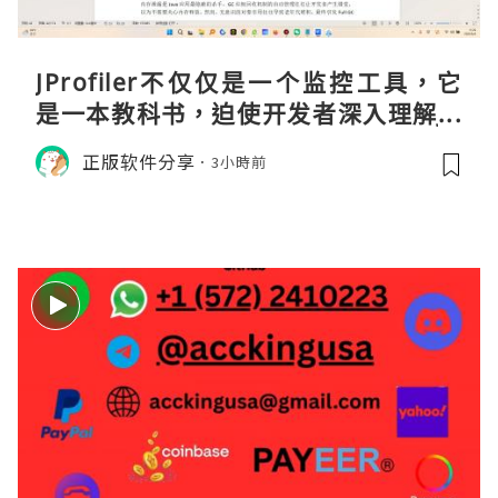
JProfiler不仅仅是一个监控工具，它
是一本教科书，迫使开发者深入理解JV
M的内存模型、垃圾回收机制和并发原
正版软件分享
3小時前
理。通过直观的可视化数据，它将抽象
的性能问题具象化为代码行号。对于一
名追求卓越的Java