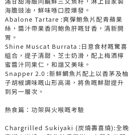
滿甘甜海膽同鹹鮮三文魚籽，淋上自家製
海膽豉油，鮮味喺口腔爆發。
Abalone Tartare :爽彈鮑魚片配青蘋果
絲，醬汁帶果香同鮑魚肝嘅甘香，清新開
胃。
Shine Muscat Burrata :日意食材嘅驚喜
組合，提子清甜、芝士奶滑，配上梅酒檸
蜜醬汁同果仁，和諧又美味。
Snapper 2.0 :新鮮鯛魚片配上以香茅及柚
子胡椒調味嘅山形高湯，將魚嘅鮮甜提升
到另一層次。
熱食篇：功架與火喉嘅考驗
Chargrilled Sukiyaki (炭燒壽喜燒):全晚