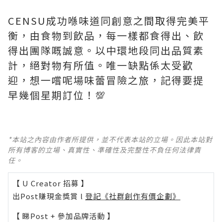
CENSU成功喺味道同創意之間取得完美平
衡，由食物到飲品，每一樣都食得出、飲
得出團隊嘅誠意。以中環地段同出品質素
計，絕對物有所值。唯一缺點係太受歡
迎，想一嚐呢場味蕾冒險之旅，記得要提
早幾個星期訂位！💯
*本站之內容由作者所提供，並不代表本站的立場。因此本站對
所有博客的立場、真實性、準確性及完整性不負任何法律責
任。
【 U Creator 招募 】
出Post賺現金獎賞 l
登記《社群創作有價企劃》
【 睇Post + 參加品牌活動 】