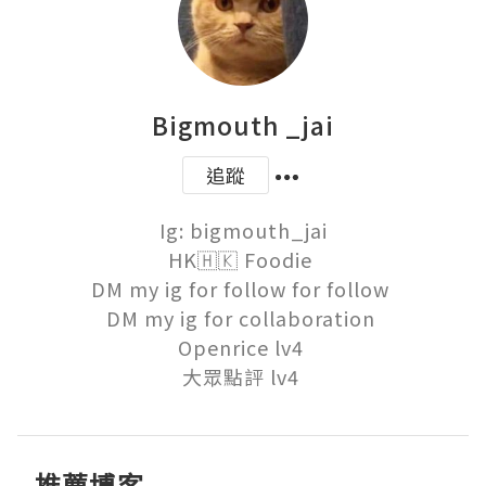
Bigmouth _jai
追蹤
Ig: bigmouth_jai

HK🇭🇰 Foodie 

DM my ig for follow for follow 

DM my ig for collaboration 

Openrice lv4 

大眾點評 lv4 
推薦博客