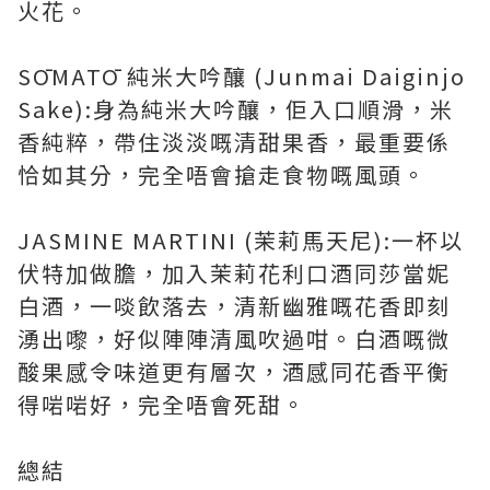
火花。
SŌMATŌ 純米大吟釀 (Junmai Daiginjo
Sake):身為純米大吟釀，佢入口順滑，米
香純粹，帶住淡淡嘅清甜果香，最重要係
恰如其分，完全唔會搶走食物嘅風頭。
JASMINE MARTINI (茉莉馬天尼):一杯以
伏特加做膽，加入茉莉花利口酒同莎當妮
白酒，一啖飲落去，清新幽雅嘅花香即刻
湧出嚟，好似陣陣清風吹過咁。白酒嘅微
酸果感令味道更有層次，酒感同花香平衡
得啱啱好，完全唔會死甜。
總結