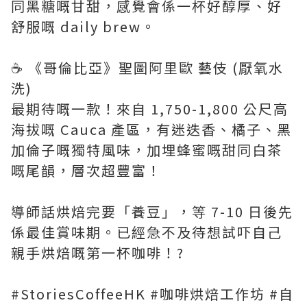
同黑糖嘅甘甜，感覺會係一杯好醇厚、好
舒服嘅 daily brew。
☕ 《哥倫比亞》聖圖阿里歐 藝伎 (厭氧水
洗)
最期待嘅一款！來自 1,750-1,800 公尺高
海拔嘅 Cauca 產區，有迷迭香、橘子、黑
加倫子嘅獨特風味，加埋蜂蜜嘅甜同白茶
嘅尾韻，層次超豐富！
導師話烘焙完要「養豆」，等 7-10 日後先
係最佳賞味期。已經急不及待想試吓自己
親手烘焙嘅第一杯咖啡！?
#StoriesCoffeeHK #咖啡烘焙工作坊 #自