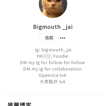
Bigmouth _jai
追蹤
Ig: bigmouth_jai

HK🇭🇰 Foodie 

DM my ig for follow for follow 

DM my ig for collaboration 

Openrice lv4 

大眾點評 lv4 
推薦博客