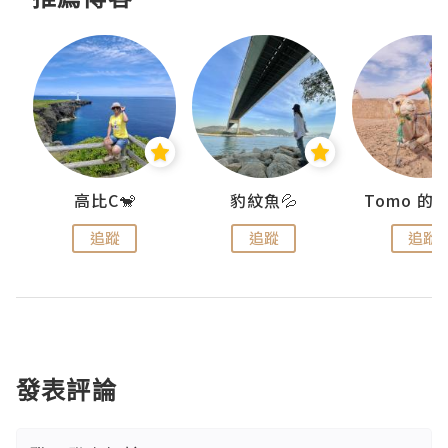
)
高比C🐒
豹紋魚💦
追蹤
追蹤
追蹤
發表評論