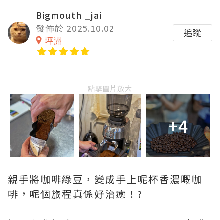
Bigmouth _jai
發佈於 2025.10.02
追蹤
坪洲
點擊圖片放大
+4
親手將咖啡綠豆，變成手上呢杯香濃嘅咖
啡，呢個旅程真係好治癒！?