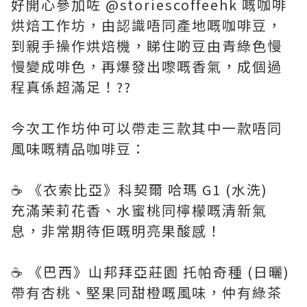
好開心參加咗 @storiescoffeehk 嘅咖啡
烘焙工作坊，由認識唔同產地嘅咖啡豆，
到親手操作烘焙機，睇住啲豆由青綠色慢
慢變成啡色，再爆發出嚟嘅香氣，成個過
程真係超滿足！??
今次工作坊仲可以帶走三款其中一款唔同
風味嘅精品咖啡豆：
☕ 《衣索比亞》科契爾 哈瑪 G1 (水洗)
充滿茉莉花香、水蜜桃同檸檬嘅清新氣
息，非常期待佢嘅明亮果酸感！
☕ 《巴西》山邦拜亞莊園 托帕奇種 (日曬)
帶有杏桃、堅果同甜橙嘅風味，仲有綠茶