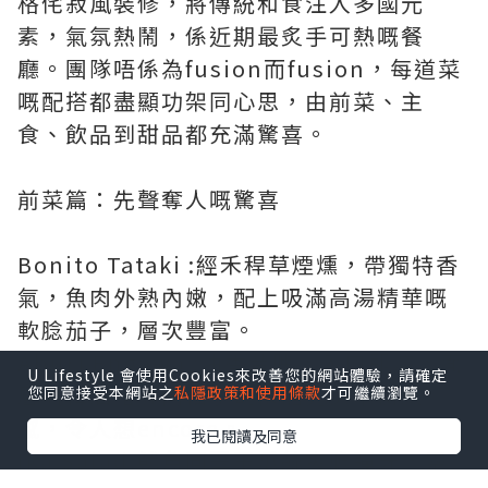
格侘寂風裝修，將傳統和食注入多國元
素，氣氛熱鬧，係近期最炙手可熱嘅餐
廳。團隊唔係為fusion而fusion，每道菜
嘅配搭都盡顯功架同心思，由前菜、主
食、飲品到甜品都充滿驚喜。
前菜篇：先聲奪人嘅驚喜
Bonito Tataki :經禾稈草煙燻，帶獨特香
氣，魚肉外熟內嫩，配上吸滿高湯精華嘅
軟腍茄子，層次豐富。
Aburi Engawa :油香豐腴，入口即溶，面
U Lifestyle 會使用Cookies來改善您的網站體驗，請確定
層嘅梅酒啫喱同柚子胡椒醋完美平衡膩
您同意接受本網站之
私隱政策和使用條款
才可繼續瀏覽。
感，令人想encore。
我已閱讀及同意
Ika Salad:魷魚同翠玉瓜絲爽脆彈牙，靈