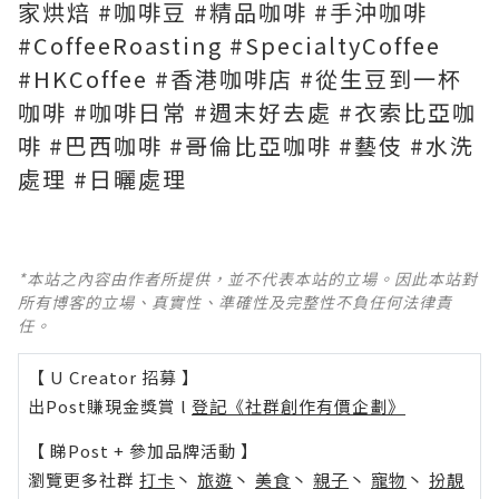
家烘焙 #咖啡豆 #精品咖啡 #手沖咖啡
#CoffeeRoasting #SpecialtyCoffee
#HKCoffee #香港咖啡店 #從生豆到一杯
咖啡 #咖啡日常 #週末好去處 #衣索比亞咖
啡 #巴西咖啡 #哥倫比亞咖啡 #藝伎 #水洗
處理 #日曬處理
*本站之內容由作者所提供，並不代表本站的立場。因此本站對
所有博客的立場、真實性、準確性及完整性不負任何法律責
任。
【 U Creator 招募 】
出Post賺現金獎賞 l
登記《社群創作有價企劃》
【 睇Post + 參加品牌活動 】
瀏覽更多社群
打卡
丶
旅遊
丶
美食
丶
親子
丶
寵物
丶
扮靚