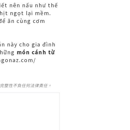
iết nên nấu như thế
hịt ngọt lại mềm.
 để ăn cùng cơm
n này cho gia đình
 những
món cánh từ
/ngonaz.com/
及完整性不負任何法律責任。