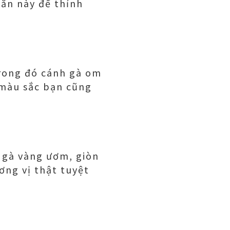
 ăn này để thỉnh
Trong đó cánh gà om
 màu sắc bạn cũng
 gà vàng ươm, giòn
ơng vị thật tuyệt