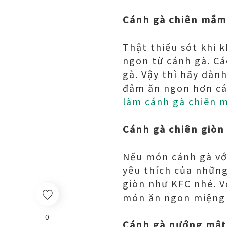
Cánh gà chiên mắm
Thật thiếu sót khi
ngon từ cánh gà. C
gà. Vậy thì hãy dàn
đảm ăn ngon hơn cá
làm cánh gà chiên 
Cánh gà chiên giòn
Nếu món cánh gà với
yêu thích của những
giòn như KFC nhé. V
món ăn ngon miệng 
0
Cánh gà nướng mật