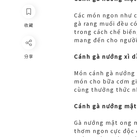
Các món ngon như c
gà rang muối đều có
收藏
trong cách chế biế
mang đến cho người
Cánh gà nướng xì d
分享
Món cánh gà nướng x
món cho bữa cơm gi
cùng thưởng thức n
Cánh gà nướng mật
Gà nướng mật ong mù
thơm ngon cực độc 