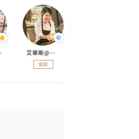
jojo
艾華斯@鄭大小姐工房
KEEP MY FAITH
追蹤
追蹤