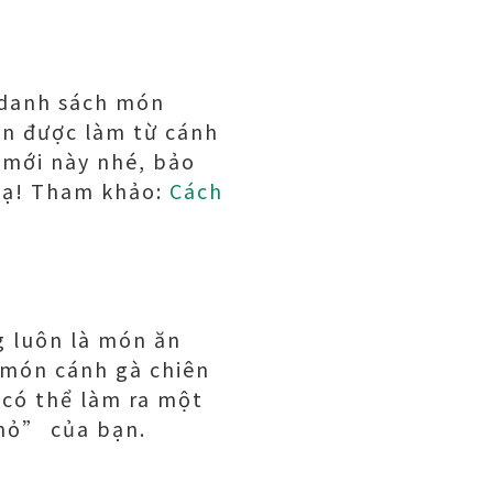
 danh sách món
ăn được làm từ cánh
 mới này nhé, bảo
 ạ! Tham khảo:
Cách
g luôn là món ăn
 món cánh gà chiên
 có thể làm ra một
nhỏ” của bạn.