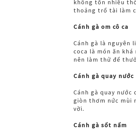
không tốn nhiều thờ
thoảng trổ tài làm 
Cánh gà om cô ca
Cánh gà là nguyên l
coca là món ăn khá 
nên làm thử để thư
Cánh gà quay nước 
Cánh gà quay nước 
giòn thơm nức mùi n
vời.
Cánh gà sốt nấm