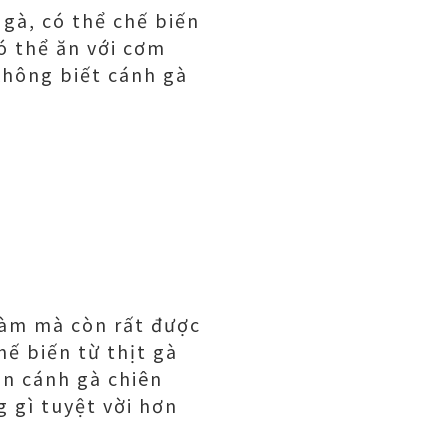
gà, có thể chế biến
 thể ăn với cơm
không biết cánh gà
làm mà còn rất được
hế biến từ thịt gà
ón cánh gà chiên
g gì tuyệt vời hơn