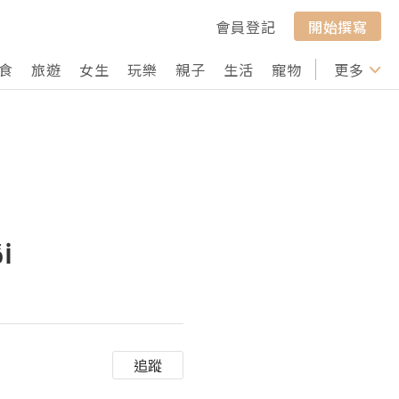
會員登記
開始撰寫
食
旅遊
女生
玩樂
親子
生活
寵物
行山
更多
打卡
i
追蹤