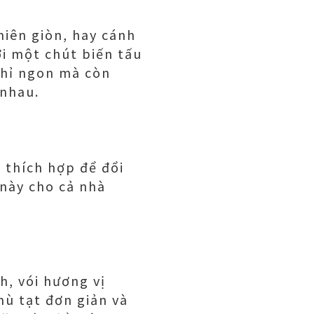
iên giòn, hay cánh
ới một chút biến tấu
chỉ ngon mà còn
 nhau.
 thích hợp để đổi
này cho cả nhà
h, vói hương vị
ù tạt đơn giản và