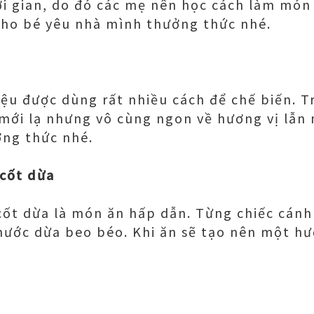
i gian, do đó các mẹ nên học cách làm món
cho bé yêu nhà mình thưởng thức nhé.
iệu được dùng rất nhiều cách để chế biến. 
mới lạ nhưng vô cùng ngon về hương vị lẫn
ởng thức nhé.
cốt dừa
cốt dừa là món ăn hấp dẫn. Từng chiếc cánh
ước dừa beo béo. Khi ăn sẽ tạo nên một hư