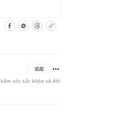
追蹤
chăm sóc sức khỏe và đời 