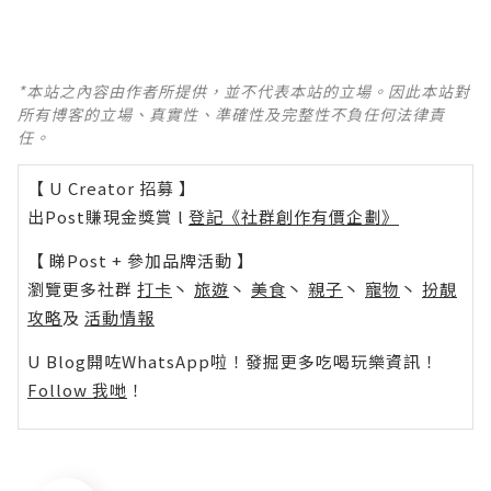
*本站之內容由作者所提供，並不代表本站的立場。因此本站對
所有博客的立場、真實性、準確性及完整性不負任何法律責
任。
【 U Creator 招募 】
出Post賺現金獎賞 l
登記《社群創作有價企劃》
【 睇Post + 參加品牌活動 】
瀏覽更多社群
打卡
丶
旅遊
丶
美食
丶
親子
丶
寵物
丶
扮靚
攻略
及
活動情報
U Blog開咗WhatsApp啦！發掘更多吃喝玩樂資訊！
Follow 我哋
！