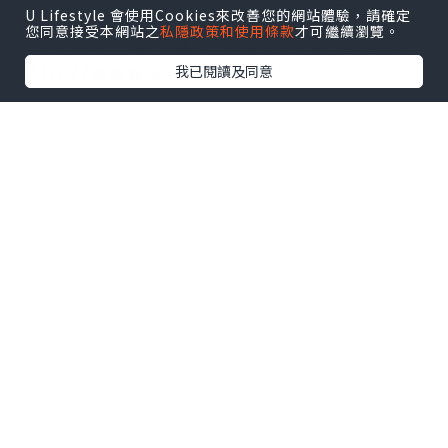
正成为了我工作中的得力助手。整体体验
U Lifestyle 會使用Cookies來改善您的網站體驗，請確定
您同意接受本網站之
私隱政策和使用條款
才可繼續瀏覽。
非常满意，强烈推荐.需要的拿去吧,官网
http://www.vst.tw
我已閱讀及同意
*本站之內容由作者所提供，並不代表本站的立場。因此本站對
所有博客的立場、真實性、準確性及完整性不負任何法律責
任。
【 U Creator 招募 】
出Post賺現金獎賞 l
登記《社群創作有價企劃》
【 睇Post + 參加品牌活動 】