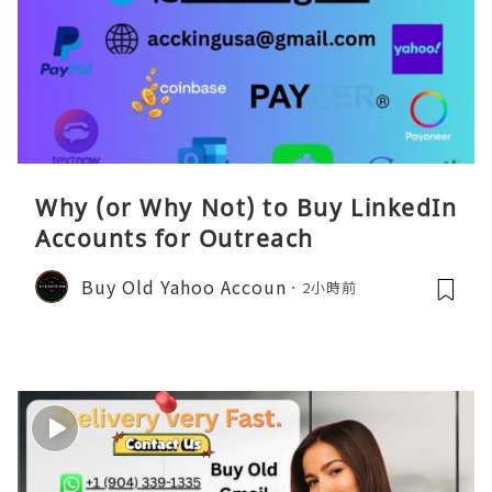
Why (or Why Not) to Buy LinkedIn
Accounts for Outreach
Buy Old Yahoo Accoun
2小時前