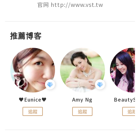
官网 http://www.vst.tw
推薦博客
h 夏沫
♥Eunice♥
Amy Ng
追蹤
追蹤
追蹤