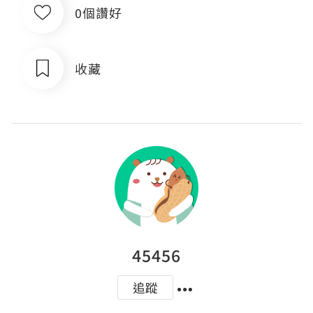
0個讚好
收藏
45456
追蹤