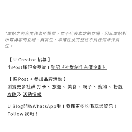
*本站之內容由作者所提供，並不代表本站的立場。因此本站對
所有博客的立場、真實性、準確性及完整性不負任何法律責
任。
【 U Creator 招募 】
出Post賺現金獎賞 l
登記《社群創作有價企劃》
【 睇Post + 參加品牌活動 】
瀏覽更多社群
打卡
丶
旅遊
丶
美食
丶
親子
丶
寵物
丶
扮靚
攻略
及
活動情報
U Blog開咗WhatsApp啦！發掘更多吃喝玩樂資訊！
Follow 我哋
！