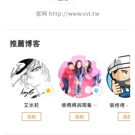
官网 http://www.vst.tw
推薦博客
點滴
艾米莉
儍媽媽與兩隻小魔怪之家
追蹤
追蹤
追蹤