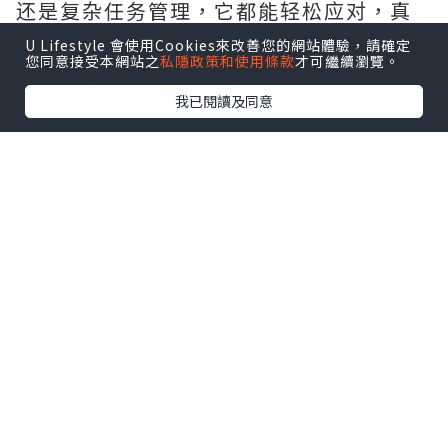
还是复杂任务管理，它都能轻松应对，真
正成为了我工作中的得力助手。整体体验
U Lifestyle 會使用Cookies來改善您的網站體驗，請確定
您同意接受本網站之
私隱政策和使用條款
才可繼續瀏覽。
非常满意，强烈推荐.需要的拿去吧,官网
http://www.vst.tw
我已閱讀及同意
*本站之內容由作者所提供，並不代表本站的立場。因此本站對
所有博客的立場、真實性、準確性及完整性不負任何法律責
任。
【 U Creator 招募 】
出Post賺現金獎賞 l
登記《社群創作有價企劃》