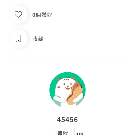
0個讚好
收藏
45456
追蹤