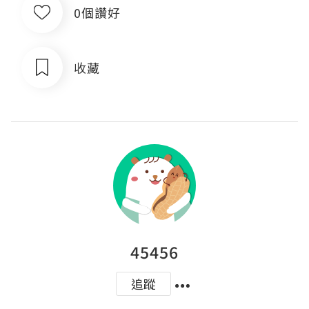
0個讚好
收藏
45456
追蹤