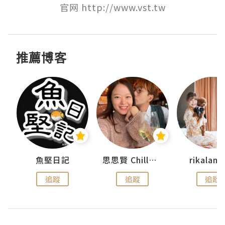
官网 http://www.vst.tw
推薦博客
urnal
魚堅日記
思思賢 ChillMyBabe
rikala
追蹤
追蹤
追蹤