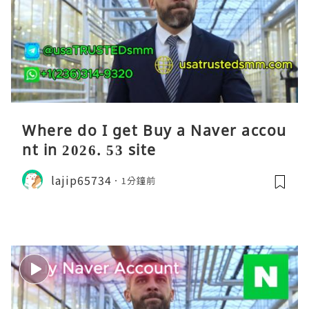
Where do I get Buy a Naver accou
nt in 2026. 53 site
lajip65734
1分鐘前