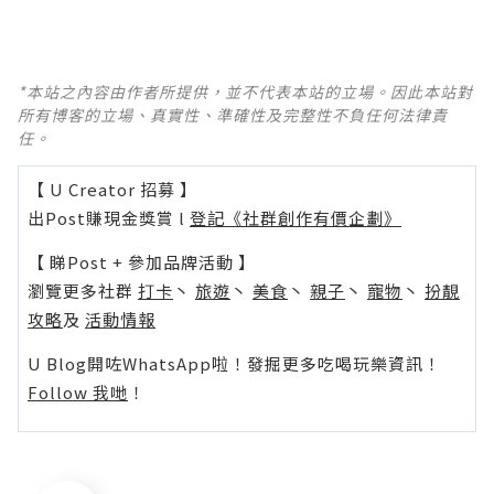
*本站之內容由作者所提供，並不代表本站的立場。因此本站對
所有博客的立場、真實性、準確性及完整性不負任何法律責
任。
【 U Creator 招募 】
出Post賺現金獎賞 l
登記《社群創作有價企劃》
【 睇Post + 參加品牌活動 】
瀏覽更多社群
打卡
丶
旅遊
丶
美食
丶
親子
丶
寵物
丶
扮靚
攻略
及
活動情報
U Blog開咗WhatsApp啦！發掘更多吃喝玩樂資訊！
Follow 我哋
！