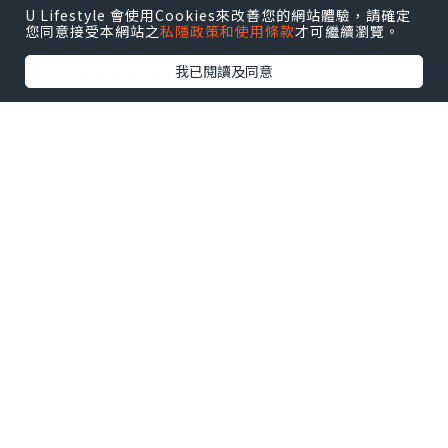
正成为了我工作中的得力助手。整体体验
U Lifestyle 會使用Cookies來改善您的網站體驗，請確定
您同意接受本網站之
私隱政策和使用條款
才可繼續瀏覽。
非常满意，强烈推荐.需要的拿去吧,官网
http://www.vst.tw
我已閱讀及同意
*本站之內容由作者所提供，並不代表本站的立場。因此本站對
所有博客的立場、真實性、準確性及完整性不負任何法律責
任。
【 U Creator 招募 】
出Post賺現金獎賞 l
登記《社群創作有價企劃》
【 睇Post + 參加品牌活動 】