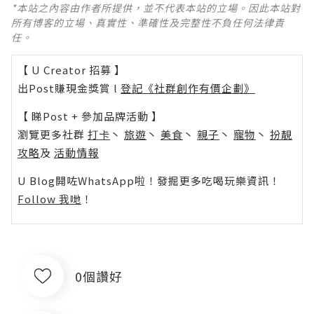
*本站之內容由作者所提供，並不代表本站的立場。因此本站對
所有博客的立場、真實性、準確性及完整性不負任何法律責
任。
【 U Creator 招募 】
出Post賺現金獎賞 l
登記《社群創作有價企劃》
【 睇Post + 參加品牌活動 】
瀏覽更多社群
打卡
丶
旅遊
丶
美食
丶
親子
丶
寵物
丶
扮靚
攻略
及
活動情報
U Blog開咗WhatsApp啦！發掘更多吃喝玩樂資訊！
Follow 我哋
！
0個讚好