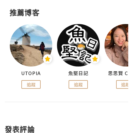
推薦博客
urnal
UTOPIA
魚堅日記
追蹤
追蹤
追蹤
發表評論