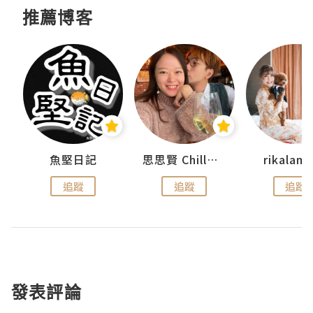
推薦博客
urnal
魚堅日記
思思賢 ChillMyBabe
rikala
追蹤
追蹤
追蹤
發表評論