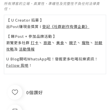
所有博客的立場、真實性、準確性及完整性不負任何法律責
任。
【 U Creator 招募 】
出Post賺現金獎賞 l
登記《社群創作有價企劃》
【 睇Post + 參加品牌活動 】
瀏覽更多社群
打卡
丶
旅遊
丶
美食
丶
親子
丶
寵物
丶
扮靚
攻略
及
活動情報
U Blog開咗WhatsApp啦！發掘更多吃喝玩樂資訊！
Follow 我哋
！
0個讚好