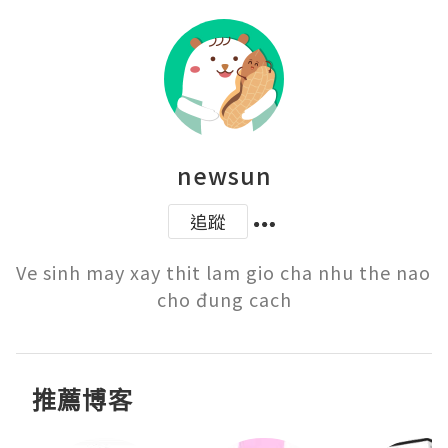
newsun
追蹤
Ve sinh may xay thit lam gio cha nhu the nao 
cho đung cach
推薦博客