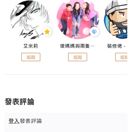
點滴
艾米莉
儍媽媽與兩隻小魔怪之家
追蹤
追蹤
追蹤
發表評論
登入
發表評論