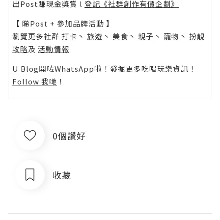
出Post賺現金獎賞 l
登記《社群創作有價企劃》
【 睇Post + 參加品牌活動 】
瀏覽更多社群
打卡
丶
旅遊
丶
美食
丶
親子
丶
寵物
丶
扮靚
攻略
及
活動情報
U Blog開咗WhatsApp啦！發掘更多吃喝玩樂資訊！
Follow 我哋
！
0個讚好
收藏