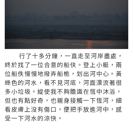
行了十多分鐘，一直走至河岸盡處，
終於找了一位合意的船伕。登上小艇，兩
位船佚慢慢地撥弄船桅，划出河中心。黃
綠色的河水，看不見河底，河面漂流著很
多小垃圾。縱使我不夠膽識在恆中沐浴，
但也有點好奇，也親身接觸一下恆河，細
看皮膚上沒有傷口，便把手放進河中，感
受一下河水的涼快。