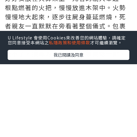
根點燃著的火把，慢慢放進木架中。火勢
慢慢地大起來，逐步往屍身蔓延燃燒，死
者親友一直默默在旁看著整個儀式。包裹
屍體的紅布先燒起來，火勢愈來愈大，直
U Lifestyle 會使用Cookies來改善您的網站體驗，請確定
您同意接受本網站之
私隱政策和使用條款
才可繼續瀏覽。
撲上天空。站在木架旁邊，那份熱力令人
受不了，撲鼻的濃煙使人不禁後退一點，
我已閱讀及同意
看似想使遊人們遠離一點。