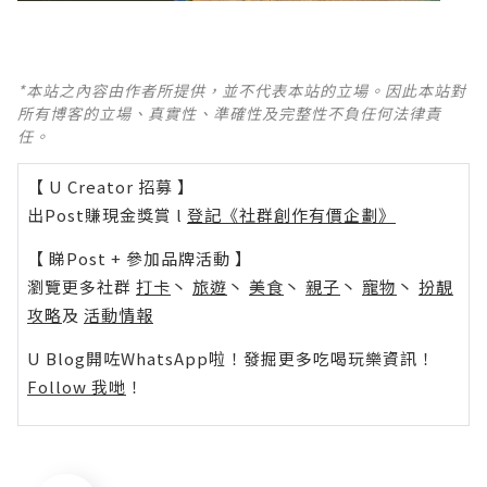
*本站之內容由作者所提供，並不代表本站的立場。因此本站對
所有博客的立場、真實性、準確性及完整性不負任何法律責
任。
【 U Creator 招募 】
出Post賺現金獎賞 l
登記《社群創作有價企劃》
【 睇Post + 參加品牌活動 】
瀏覽更多社群
打卡
丶
旅遊
丶
美食
丶
親子
丶
寵物
丶
扮靚
攻略
及
活動情報
U Blog開咗WhatsApp啦！發掘更多吃喝玩樂資訊！
Follow 我哋
！