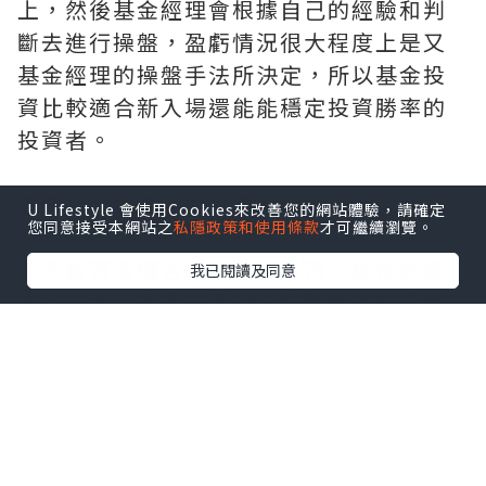
上，然後基金經理會根據自己的經驗和判
斷去進行操盤，盈虧情況很大程度上是又
基金經理的操盤手法所決定，所以基金投
資比較適合新入場還能能穩定投資勝率的
投資者。
哪些朋友適合理財投資
U Lifestyle 會使用Cookies來改善您的網站體驗，請確定
您同意接受本網站之
私隱政策和使用條款
才可繼續瀏覽。
新手投資者適合進行基金投資，能在前期
我已閱讀及同意
更好的進行過渡。而對於經驗豐富的投資
者來說就可以進行像理財投資這種盈利掌
握在自己手上的投資了。不過我們在選擇
理財投資時，需要注意選擇更加具有優勢
的投資方式，像現貨黃金就是非常不錯的
選擇之一。因為現貨黃金的投資模式非常