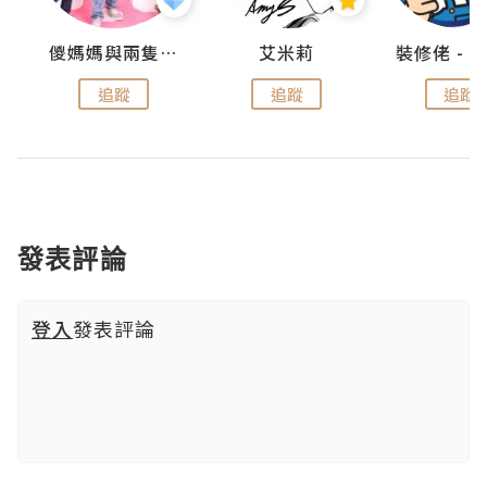
點滴
儍媽媽與兩隻小魔怪之家
艾米莉
追蹤
追蹤
追蹤
發表評論
登入
發表評論