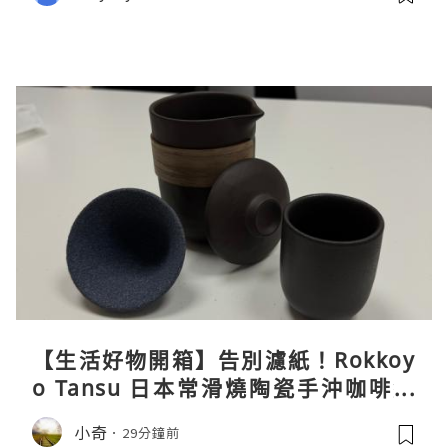
【生活好物開箱】告別濾紙！Rokkoy
o Tansu 日本常滑燒陶瓷手沖咖啡組
親身試用＆真實評價
小奇
29分鐘前