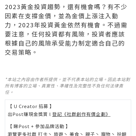
2023黃金投資趨勢，還有機會嗎？有不少
因素在支撐金價，並為金價上漲注入動
力，2023年投資黃金依然有機會。不過需
要注意，任何投資都有風險，投資者應該
根據自己的風險承受能力制定適合自己的
交易策略。
*本站之內容由作者所提供，並不代表本站的立場。因此本站對
所有博客的立場、真實性、準確性及完整性不負任何法律責
任。
【 U Creator 招募 】
出Post賺現金獎賞 l
登記《社群創作有價企劃》
【 睇Post + 參加品牌活動 】
瀏覽更多社群
打卡
丶
旅遊
丶
美食
丶
親子
丶
寵物
丶
扮靚