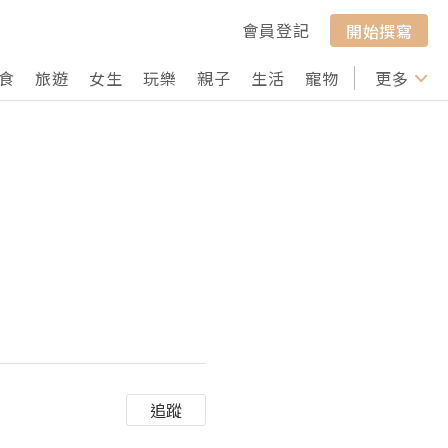
會員登記
開始撰寫
食
旅遊
女生
玩樂
親子
生活
寵物
行山
更多
打卡
追蹤