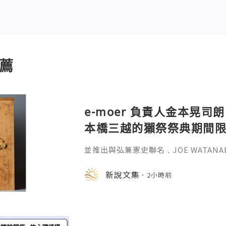
薦
e-moer 負責人金本晃司朗
本橋三越的獺祭祭典期間
金属的東京銀器工匠一同
並推出與弘兼憲史聯名﹑JOE WATAN
系列﹑東京銀器製銀杯﹑與山田翔太製
化。e-moer 旗下飾品及銀器品牌「JOEKR
新說文集
2小時前
日至 26 日（週三至週二）期間，在
期間限定店——「藝術與獺祭、獺祭與
參展，展現日本手工藝之美。日本傳統
計呈