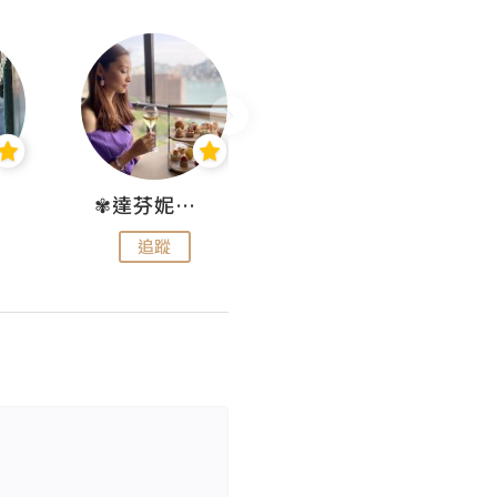
✾達芬妮•愛孩子•愛生活✾
wendysugar享受生活gogogo
追蹤
追蹤