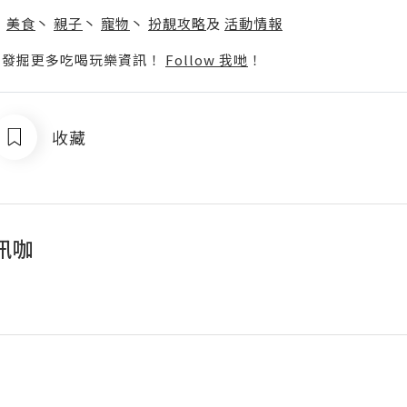
丶
美食
丶
親子
丶
寵物
丶
扮靚攻略
及
活動情報
p啦！發掘更多吃喝玩樂資訊！
Follow 我哋
！
收藏
訊咖