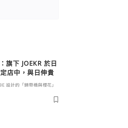
：旗下 JOEKR 於日
限定店中，與日伸貴
參展
ABE 設計的「錦帶橋與櫻花」
作的酒器，推廣日本清酒文
」，於 2026 年 5 月 13
日本橋三越本店舉行的「獺祭」
藝術」中，聯同東京銀器職人
同意與日本酒文化，日現代設