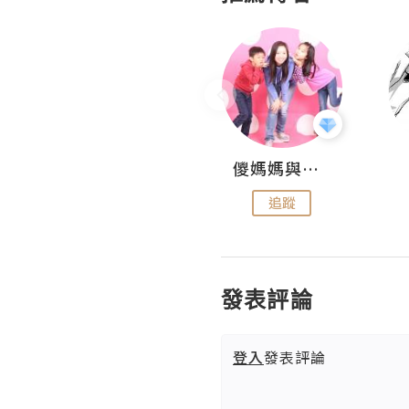
Hahakelly的生活點滴
儍媽媽與兩隻小魔怪之家
追蹤
追蹤
發表評論
登入
發表評論