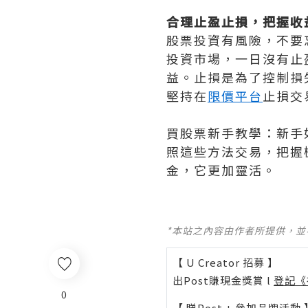
合理止盈止損，把握收
股票投資有風險，不要
投資市場，一日沒有止
益。止損是為了控制損
堅持在
限價平台
止損交
買股票新手教學：新手
照這些方法交易，把握
金，它更加靈活。
*本站之內容由作者所提供，
【 U Creator 招募 】
出Post賺現金獎賞 l
登記《
0
【 睇Post + 參加品牌活動 