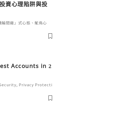
個投資心理陷阱與投
糖輸間廠」式心態、鴕鳥心
ef PaPa 投資思維，幫你
資管理框架。
rest Accounts in 2
ecurity, Privacy Protecti
ment Guide (2026) 💫💎💲
mer Support 💫💎💲💫🌐✨
💲💫🌐✨💎Tele