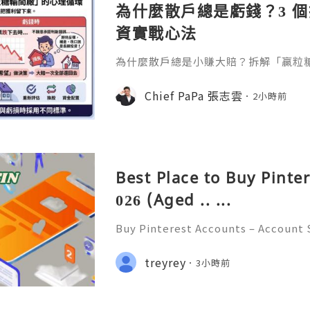
為什麼散戶總是虧錢？3 
資實戰心法
為什麼散戶總是小賺大賠？拆解「贏粒
態、套牢變長線等投資心理陷阱，結合 Chi
建立更客觀的買賣換股、換位思考與投
Chief PaPa 張志雲
2小時前
Best Place to Buy Pinte
026 (Aged .. ...
Buy Pinterest Accounts – Account S
on & Responsible Platform Manage
💫🌐✨💎Fast & Reliable 24/7 Custo
treyrey
3小時前
💎WhatsApp :+1 (506) 541-7768 💫