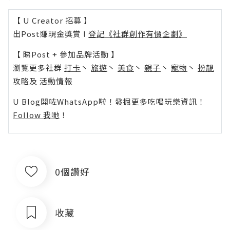
【 U Creator 招募 】
出Post賺現金獎賞 l
登記《社群創作有價企劃》
【 睇Post + 參加品牌活動 】
瀏覽更多社群
打卡
丶
旅遊
丶
美食
丶
親子
丶
寵物
丶
扮靚
攻略
及
活動情報
U Blog開咗WhatsApp啦！發掘更多吃喝玩樂資訊！
Follow 我哋
！
0個讚好
收藏