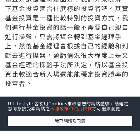
下基金投資適合什麼樣的投資者吧。其實
基金投資是一種比較特別的投資方式，我
們進行基金投資的話一般不需要自己親自
進行操盤，只需將資金轉到基金經理手
上，然後基金經理會根據自己的經驗和判
斷去進行操盤，盈虧情況很大程度上是又
基金經理的操盤手法所決定，所以基金投
資比較適合新入場還能能穩定投資勝率的
投資者。
哪些朋友適合理財投資
U Lifestyle 會使用Cookies來改善您的網站體驗，請確定
您同意接受本網站之
私隱政策和使用條款
才可繼續瀏覽。
新手投資者適合進行基金投資，能在前期
我已閱讀及同意
更好的進行過渡。而對於經驗豐富的投資
者來說就可以進行像理財投資這種盈利掌