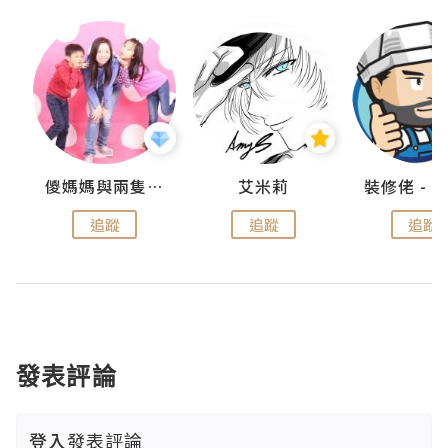
點滴
儍媽媽與兩隻小魔怪之家
艾米莉
追蹤
追蹤
追蹤
發表評論
登入
發表評論