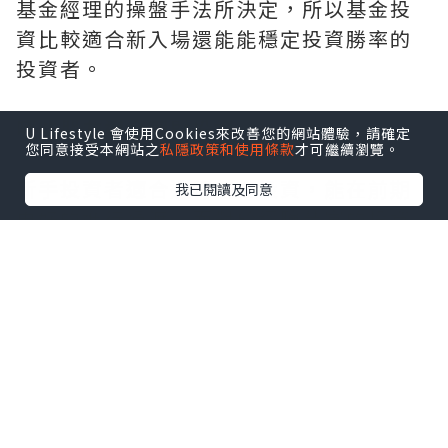
基金經理的操盤手法所決定，所以基金投
資比較適合新入場還能能穩定投資勝率的
投資者。
哪些朋友適合理財投資
U Lifestyle 會使用Cookies來改善您的網站體驗，請確定
您同意接受本網站之
私隱政策和使用條款
才可繼續瀏覽。
新手投資者適合進行基金投資，能在前期
我已閱讀及同意
更好的進行過渡。而對於經驗豐富的投資
者來說就可以進行像理財投資這種盈利掌
握在自己手上的投資了。不過我們在選擇
理財投資時，需要注意選擇更加具有優勢
的投資方式，像現貨黃金就是非常不錯的
選擇之一。因為現貨黃金的投資模式非常
靈活，採用T+0雙向交易模式，日內即可完
成建倉和平倉，交易日24小時連續交易。