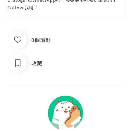
Follow 我哋
！
0個讚好
收藏