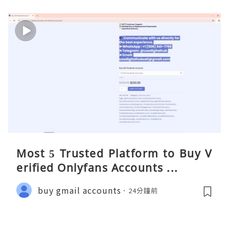
Most 5 Trusted Platform to Buy V
erified Onlyfans Accounts ...
buy gmail accounts
24分鐘前