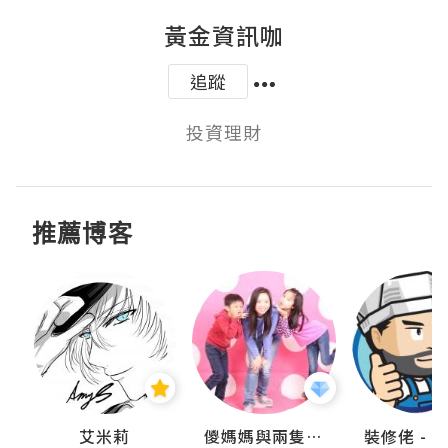
黃金資訊咖
追蹤
投資理財
推薦博客
點滴
艾米莉
儍媽媽與兩隻小魔怪之家