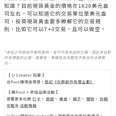
知識？目前現貨黃金的價格在1620美元盎
司左右，可以知道它的交易單位是美元盎
司，投資現貨黃金要多瞭解它的交易規
則，比如它可以T+0交易，且可以做空。
*本站之內容由作者所提供，並不代表本站的立場。因此本站對
所有博客的立場、真實性、準確性及完整性不負任何法律責
任。
【 U Creator 招募 】
出Post賺現金獎賞 l
登記《社群創作有價企劃》
【 睇Post + 參加品牌活動 】
瀏覽更多社群
打卡
丶
旅遊
丶
美食
丶
親子
丶
寵物
丶
扮靚
攻略
及
活動情報
U Blog開咗WhatsApp啦！發掘更多吃喝玩樂資訊！