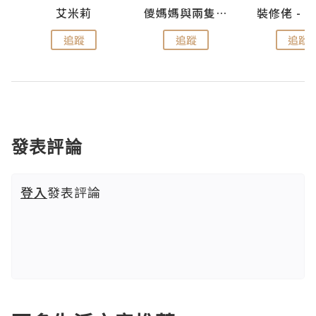
點滴
艾米莉
儍媽媽與兩隻小魔怪之家
追蹤
追蹤
追蹤
發表評論
登入
發表評論