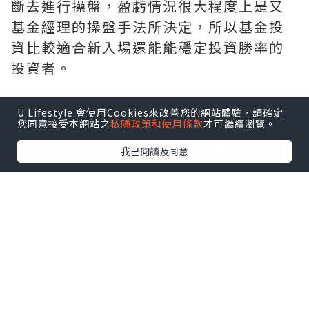
斷去進行操盤，盈虧情況很大程度上是又
基金經理的操盤手法所決定，所以基金投
資比較適合新入場還能能穩定投資勝率的
投資者。
哪些朋友適合理財投資
U Lifestyle 會使用Cookies來改善您的網站體驗，請確定
您同意接受本網站之
私隱政策和使用條款
才可繼續瀏覽。
新手投資者適合進行基金投資，能在前期
我已閱讀及同意
更好的進行過渡。而對於經驗豐富的投資
者來說就可以進行像理財投資這種盈利掌
握在自己手上的投資了。不過我們在選擇
理財投資時，需要注意選擇更加具有優勢
的投資方式，像現貨黃金就是非常不錯的
選擇之一。因為現貨黃金的投資模式非常
靈活，採用T+0雙向交易模式，日內即可完