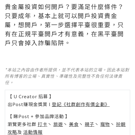
貴金屬投資如何開戶？要滿足什麼條件？
只要成年，基本上就可以開戶投資貴金
屬，想開戶，第一步選擇平臺很重要，只
有在正規平臺開戶才有意義，在黑平臺開
戶只會掉入詐騙陷阱。
*本站之內容由作者所提供，並不代表本站的立場。因此本站對
所有博客的立場、真實性、準確性及完整性不負任何法律責
任。
【 U Creator 招募 】
出Post賺現金獎賞 l
登記《社群創作有價企劃》
【 睇Post + 參加品牌活動 】
瀏覽更多社群
打卡
丶
旅遊
丶
美食
丶
親子
丶
寵物
丶
扮靚
攻略
及
活動情報