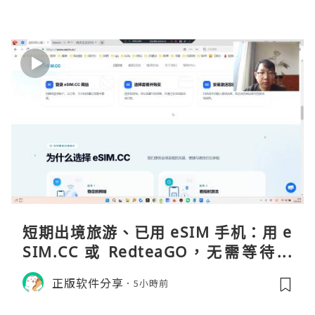
短期出境旅游、已用 eSIM 手机：用 e
SIM.CC 或 RedteaGO，无需等待收
货。需要“当地号码 + 通话短信”（如
正版软件分享
5小時前
打车、外卖、客户联络）：优先 Redt
eaGO（明确提供通话短信套餐）。长