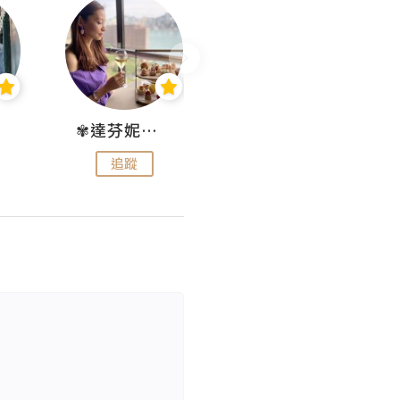
✾達芬妮•愛孩子•愛生活✾
wendysugar享受生活gogogo
追蹤
追蹤