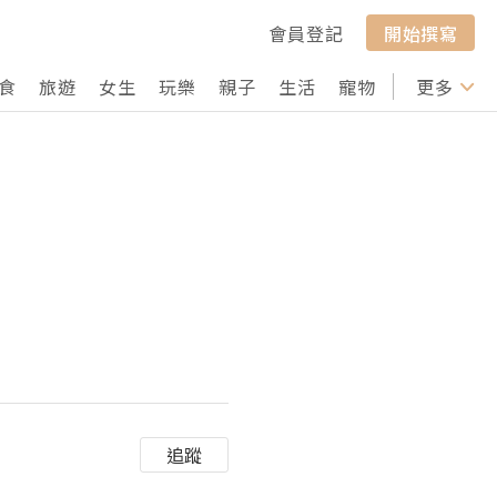
會員登記
開始撰寫
食
旅遊
女生
玩樂
親子
生活
寵物
行山
更多
打卡
追蹤