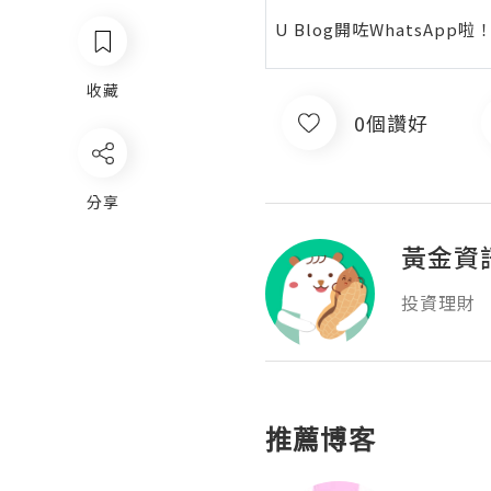
U Blog開咗WhatsAp
收藏
0個讚好
分享
黃金資
投資理財
推薦博客