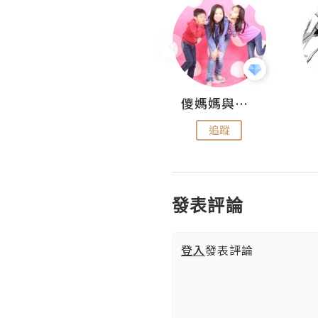
Hahakelly的生活點滴
儍媽媽與兩隻小魔怪之家
追蹤
追蹤
發表評論
登入
發表評論