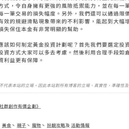
方式，令自身擁有更強的風險抵禦能力，並在每一
每一筆交易的損失幅度。另外，我們還可以通過限
有效的規避滑點現象帶來的不利影響，能起到大幅
損失保住本金有非常明顯的幫助。
應該如何制定黃金投資計劃呢？首先我們要選定投
投資方式大家可以多去考慮。然後利用合理手段如
資利益更有保障。
並不代表本站的立場。因此本站對所有博客的立場、真實性、準確性
社群創作有價企劃》
】
丶
美食
丶
親子
丶
寵物
丶
扮靚攻略
及
活動情報