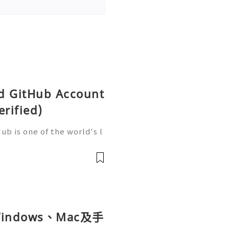
ld GitHub Account
erified)
b is one of the world's l
elopment, trusted by mill
artups, and open-source c
ndows、Mac及手