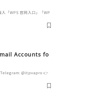
接輸入「WPS 官网入口」「WP
中往往同時出現官方網站、應
及第三方下載頁面。
Gmail Accounts fo
 Telegram: @itpvapro 👉
👉⇨➤ Email : itpvapro@gm
ps://itpvapro.com Gmail i
l servi