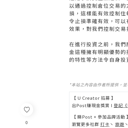
以通過控制倉位交易的
損，這樣能有效控制住
令止損準確有效，可以
效果，對我們控制交易
在進行投資之前，我們
金這種擁有明顯優勢的
的特性等方法令自身投
*本站之內容由作者所提供，
【 U Creator 招募 】
出Post賺現金獎賞 l
登記《
【 睇Post + 參加品牌活動 
0
瀏覽更多社群
打卡
丶
旅遊