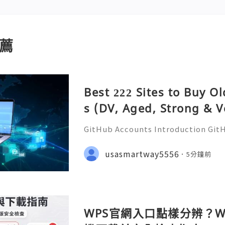
薦
Best 222 Sites to Buy O
s (DV, Aged, Strong & V
GitHub Accounts Introduction GitHu
eading platforms for software dev
ions of developers, businesses, st
usasmartway5556
5分鐘前
ommunities. It is much m
WPS官網入口點樣分辨？Wi