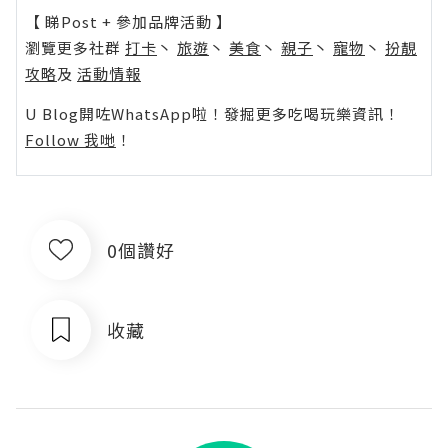
【 睇Post + 參加品牌活動 】
瀏覽更多社群
打卡
丶
旅遊
丶
美食
丶
親子
丶
寵物
丶
扮靚
攻略
及
活動情報
U Blog開咗WhatsApp啦！發掘更多吃喝玩樂資訊！
Follow 我哋
！
0個讚好
收藏