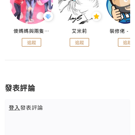
點滴
儍媽媽與兩隻小魔怪之家
艾米莉
追蹤
追蹤
追蹤
發表評論
登入
發表評論