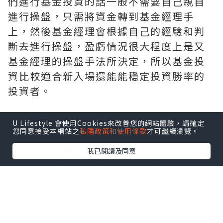
們進行基金投資的話一般不需要自己親自
進行操盤，只需將資金轉到基金經理手
上，然後基金經理會根據自己的經驗和判
斷去進行操盤，盈虧情況很大程度上是又
基金經理的操盤手法所決定，所以基金投
資比較適合新入場還能能穩定投資勝率的
投資者。
哪些朋友適合理財投資
U Lifestyle 會使用Cookies來改善您的網站體驗，請確定
您同意接受本網站之
私隱政策和使用條款
才可繼續瀏覽。
新手投資者適合進行基金投資，能在前期
我已閱讀及同意
更好的進行過渡。而對於經驗豐富的投資
者來說就可以進行像理財投資這種盈利掌
握在自己手上的投資了。不過我們在選擇
理財投資時，需要注意選擇更加具有優勢