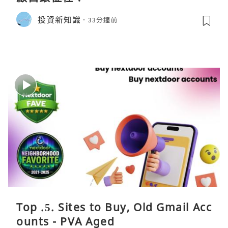
投資新知識
33分鐘前
Top .5. Sites to Buy, Old Gmail Acc
ounts - PVA Aged