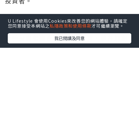
投資者。
哪些朋友適合理財投資
U Lifestyle 會使用Cookies來改善您的網站體驗，請確定
您同意接受本網站之
私隱政策和使用條款
才可繼續瀏覽。
新手投資者適合進行基金投資，能在前期
我已閱讀及同意
更好的進行過渡。而對於經驗豐富的投資
者來說就可以進行像理財投資這種盈利掌
握在自己手上的投資了。不過我們在選擇
理財投資時，需要注意選擇更加具有優勢
的投資方式，像現貨黃金就是非常不錯的
選擇之一。因為現貨黃金的投資模式非常
靈活，採用T+0雙向交易模式，日內即可完
成建倉和平倉，交易日24小時連續交易。
如果再搭配微點差帳戶進行現貨黃金理財
投資的話，還能大幅降低點差費用，間接