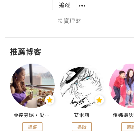
追蹤
投資理財
推薦博客
點滴
✾達芬妮•愛孩子•愛生活✾
艾米莉
追蹤
追蹤
追蹤