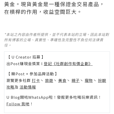
黃金。現貨黃金是一種保證金交易產品，
在槓桿的作用，收益空間巨大。
*本站之內容由作者所提供，並不代表本站的立場。因此本站對
所有博客的立場、真實性、準確性及完整性不負任何法律責
任。
【 U Creator 招募 】
出Post賺現金獎賞 l
登記《社群創作有價企劃》
【 睇Post + 參加品牌活動 】
瀏覽更多社群
打卡
丶
旅遊
丶
美食
丶
親子
丶
寵物
丶
扮靚
攻略
及
活動情報
U Blog開咗WhatsApp啦！發掘更多吃喝玩樂資訊！
Follow 我哋
！