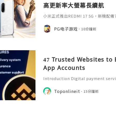
高更新率大螢幕長續航
小米正式推出REDMI 17 5G，新機配備7
0Hz高更新率螢幕及45W快充，滿足
求。對於喜歡PG手遊的玩家來說，REDM
PG电子游戏
10分鐘前
續航力，可帶來更穩定的遊戲體驗，暢
時，無需頻繁充電，遊戲過程更加流暢
供羽霧白、星岩黑、冷霧藍三種配色，機
47 Trusted Websites to 
App Accounts
Introduction Digital payment serv
y people manage money. With milli
obile payment applications for se
Toponlineit
15分鐘前
yments, and handling everyd