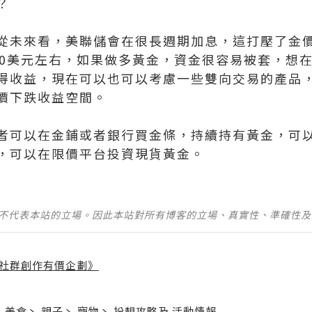
？
從未來看，美聯儲會在很長週期加息，這打壓了金
600美元左右，如果做多黃金，資金很容易被套，想
得收益，現在可以也可以考慮一些雙向交易的產品
價下跌收益空間。
者可以在金鋪或者銀行買金條，持續持有黃金，可
，可以在限價平台投資現貨黃金。
並不代表本站的立場。因此本站對所有博客的立場、真實性、準確性
社群創作有價企劃》
】
丶
美食
丶
親子
丶
寵物
丶
扮靚攻略
及
活動情報