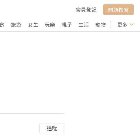
會員登記
開始撰寫
食
旅遊
女生
玩樂
親子
生活
寵物
行山
更多
打卡
追蹤