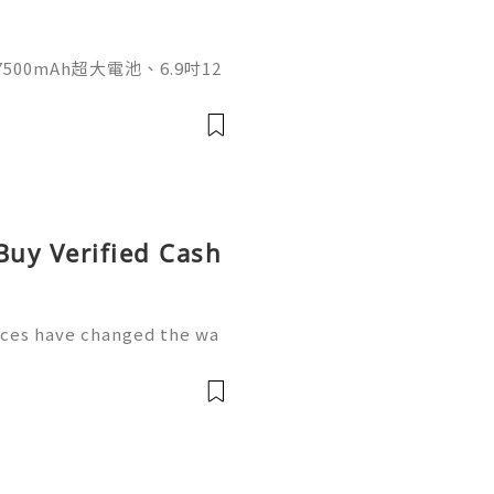
500mAh超大電池、6.9吋12
日常娛樂、影音與長時間使用需
I 17 5G的大螢幕搭配超長
玩PG熱門遊戲《賞金大對決》
。外觀採用直角中框設計，提
身厚度8.15mm，並配備側
Buy Verified Cash
ices have changed the wa
ons of users relying on m
nding money, receiving pa