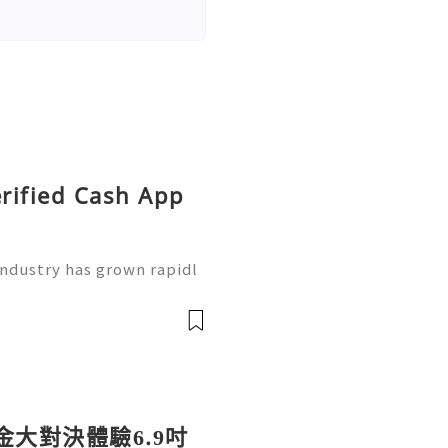
erified Cash App
industry has grown rapidl
 an important part of ever
ayment applications for s
賞金大對決體驗6.9吋