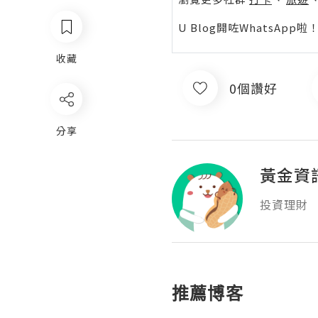
U Blog開咗WhatsAp
收藏
0個讚好
分享
黃金資
投資理財
推薦博客