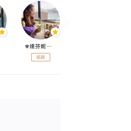
✾達芬妮•愛孩子•愛生活✾
wendysugar享受生活gogogo
追蹤
追蹤