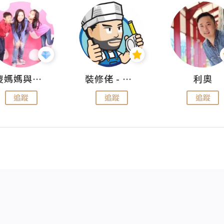
儍媽媽與兩隻小魔怪之家
裝修佬 - 香港一站式網上裝修平台
利奧
追蹤
追蹤
追蹤