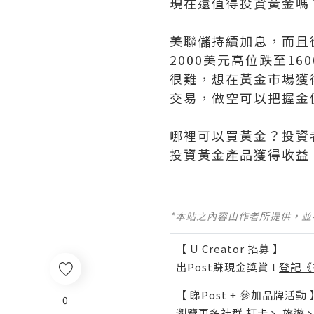
現在還值得投資黃金嗎
美聯儲持續加息，而且
2000美元高位跌至1
很難，想在黃金市場獲
交易，做空可以把握金
哪裡可以買黃金？投資
投資黃金產品獲得收益
*本站之內容由作者所提供，
【 U Creator 招募 】
出Post賺現金獎賞 l
登記《
【 睇Post + 參加品牌活動 
0
瀏覽更多社群
打卡
丶
旅遊