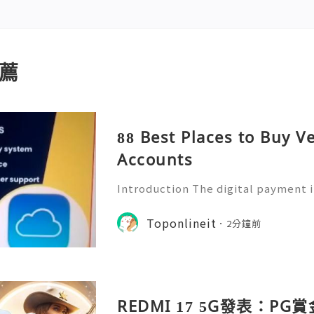
薦
88 Best Places to Buy V
Accounts
Introduction The digital payment 
y, making online financial services
yday life. People now use mobile p
Toponlineit
2分鐘前
ending money, receivin
REDMI 17 5G發表：PG