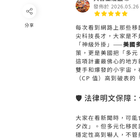
發佈於 2026.05.26
分享
每次看到網路上那些移
尖科技長才，大家是不
「神級外掛」——
美國
策，更是美國把「多元
這項計畫最佛心的地方
雙手和爆發的小宇宙，
（CP 值）高到破表
🛡️ 法律明文保
大家在看新聞時，可能
夕改」。但多元化移民
穩定性高到嚇人，不管