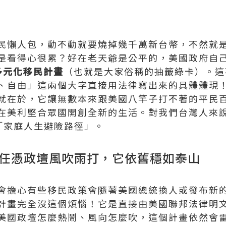
民懶人包，動不動就要燒掉幾千萬新台幣，不然就
是看得心很累？好在老天爺是公平的，美國政府自
多元化移民計畫
（也就是大家俗稱的抽籤綠卡）。這
、自由」這兩個大字直接用法律寫出來的具體體現
就在於，它讓無數本來跟美國八竿子打不著的平民
在美利堅合眾國開創全新的生活。對我們台灣人來
的「家庭人生避險路徑」。
障：任憑政壇風吹雨打，它依舊穩如泰山
會擔心有些移民政策會隨著美國總統換人或發布新
計畫完全沒這個煩惱！它是直接由美國聯邦法律明
美國政壇怎麼熱鬧、風向怎麼吹，這個計畫依然會