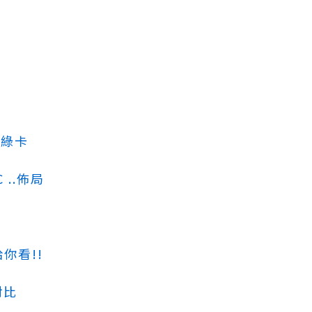
國綠卡
 ..佈局
懂
你看!!
對比