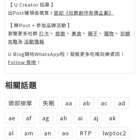
【 U Creator 招募 】
出Post賺現金獎賞 l
登記《社群創作有價企劃》
【 睇Post + 參加品牌活動 】
瀏覽更多社群
打卡
丶
旅遊
丶
美食
丶
親子
丶
寵物
丶
扮靚
攻略
及
活動情報
U Blog開咗WhatsApp啦！發掘更多吃喝玩樂資訊！
Follow 我哋
！
相關話題
頭部按摩
失眠
aa
ab
ac
ad
ae
af
ag
ah
ai
aj
ak
al
am
an
ao
RTP
lwptoc2