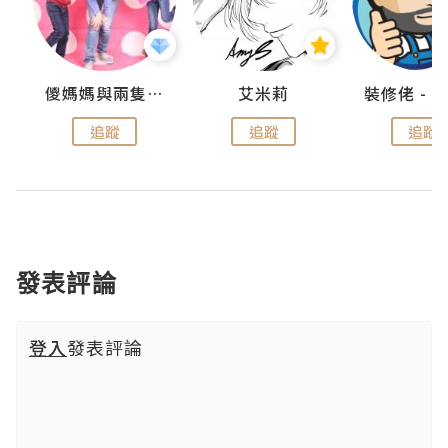
點滴
儍媽媽與兩隻小魔怪之家
艾米莉
追蹤
追蹤
追蹤
發表評論
登入
發表評論