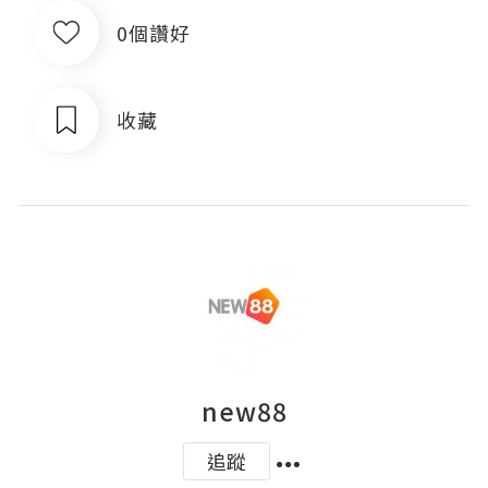
0個讚好
收藏
new88
追蹤