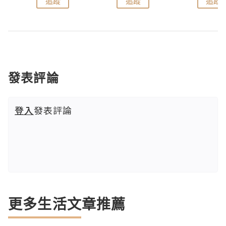
追蹤
追蹤
追蹤
發表評論
登入
發表評論
更多生活文章推薦