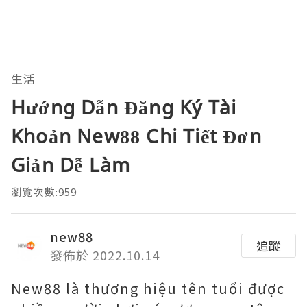
生活
Hướng Dẫn Đăng Ký Tài
Khoản New88 Chi Tiết Đơn
Giản Dễ Làm
瀏覽次數:959
new88
追蹤
發佈於 2022.10.14
New88 là thương hiệu tên tuổi được