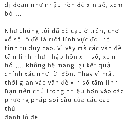
dị đoan như nhập hồn để xin số, xem
bói…
Như chúng tôi đã đề cập ở trên, chơi
xổ số lô đề là một lĩnh vực đòi hỏi
tính tư duy cao. Vì vậy mà các vấn đề
tâm linh như nhập hồn xin số, xem
bói,… không hề mang lại kết quả
chính xác như lời đồn. Thay vì mất
thời gian vào vấn đề xin số tâm linh.
Bạn nên chú trọng nhiều hơn vào các
phương pháp soi cầu của các cao
thủ
đánh lô đề.