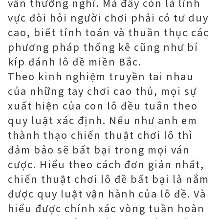
vẫn thường nghĩ. Mà đây còn là lĩnh
vực đòi hỏi người chơi phải có tư duy
cao, biết tính toán và thuần thục các
phương pháp thống kê cũng như bí
kíp đánh lô đề miền Bắc.
Theo kinh nghiệm truyền tai nhau
của những tay chơi cao thủ, mọi sự
xuất hiện của con lô đều tuân theo
quy luật xác định. Nếu như anh em
thành thạo chiến thuật chơi lô thì
đảm bảo sẽ bất bại trong mọi ván
cược. Hiểu theo cách đơn giản nhất,
chiến thuật chơi lô đề bất bại là nắm
được quy luật vận hành của lô đề. Và
hiểu được chính xác vòng tuần hoàn