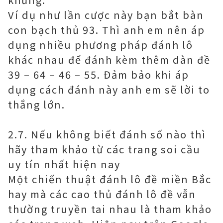
Ví dụ như lần cược này bạn bắt bàn
con bạch thủ 93. Thì anh em nên áp
dụng nhiều phương pháp đánh lô
khác nhau để đánh kèm thêm dàn đề
39 – 64 – 46 – 55. Đảm bảo khi áp
dụng cách đánh này anh em sẽ lời to
thắng lớn.
2.7. Nếu không biết đánh số nào thì
hãy tham khảo từ các trang soi cầu
uy tín nhất hiện nay
Một chiến thuật đánh lô đề miền Bắc
hay mà các cao thủ đánh lô đề vẫn
thường truyền tai nhau là tham khảo