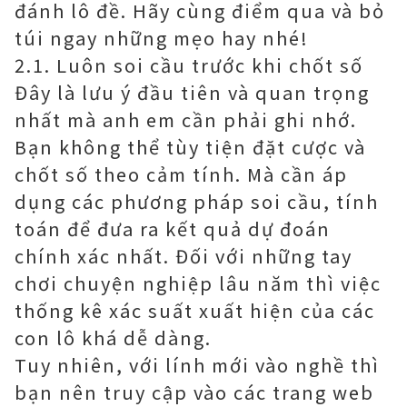
đánh lô đề. Hãy cùng điểm qua và bỏ
túi ngay những mẹo hay nhé!
2.1. Luôn soi cầu trước khi chốt số
Đây là lưu ý đầu tiên và quan trọng
nhất mà anh em cần phải ghi nhớ.
Bạn không thể tùy tiện đặt cược và
chốt số theo cảm tính. Mà cần áp
dụng các phương pháp soi cầu, tính
toán để đưa ra kết quả dự đoán
chính xác nhất. Đối với những tay
chơi chuyện nghiệp lâu năm thì việc
thống kê xác suất xuất hiện của các
con lô khá dễ dàng.
Tuy nhiên, với lính mới vào nghề thì
bạn nên truy cập vào các trang web