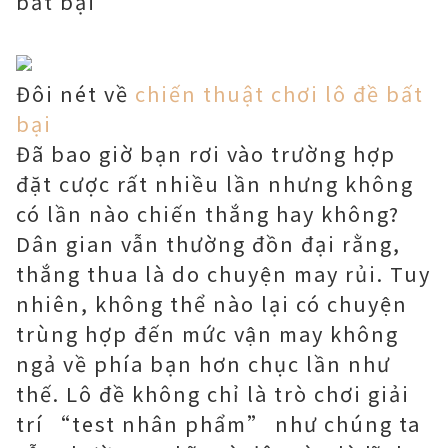
bất bại
Đôi nét về
chiến thuật chơi lô đề bất
bại
Đã bao giờ bạn rơi vào trường hợp
đặt cược rất nhiều lần nhưng không
có lần nào chiến thắng hay không?
Dân gian vẫn thường đồn đại rằng,
thắng thua là do chuyện may rủi. Tuy
nhiên, không thể nào lại có chuyện
trùng hợp đến mức vận may không
ngả về phía bạn hơn chục lần như
thế. Lô đề không chỉ là trò chơi giải
trí “test nhân phẩm” như chúng ta