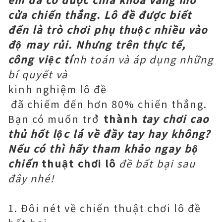
cửa chiến thắng. Lô đề được biết
đến là trò chơi phụ thuộc nhiều vào
độ may rủi. Nhưng trên thực tế,
công việc tí
nh toán và áp dụng những
bí quyết và
kinh nghiệm lô đề
đã chiếm đến hơn 80% chiến thắng.
Bạn có muốn trơ
̉ thành
tay chơi cao
thủ hốt lộc lá về đầy tay hay không?
Nếu có thì hãy tham khảo ngay bộ
chiến
thuật chơi lô
đề bất bại sau
đây nhé!
1. Đôi nét về chiến thuật chơi lô đề