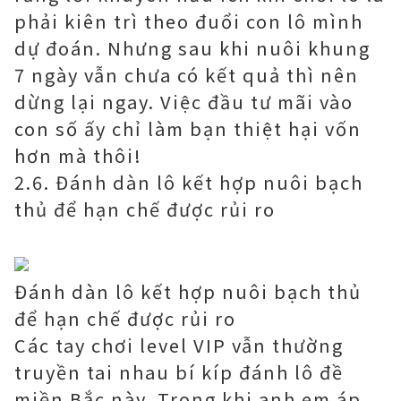
phải kiên trì theo đuổi con lô mình
dự đoán. Nhưng sau khi nuôi khung
7 ngày vẫn chưa có kết quả thì nên
dừng lại ngay. Việc đầu tư mãi vào
con số ấy chỉ làm bạn thiệt hại vốn
hơn mà thôi!
2.6. Đánh dàn lô kết hợp nuôi bạch
thủ để hạn chế được rủi ro
Đánh dàn lô kết hợp nuôi bạch thủ
để hạn chế được rủi ro
Các tay chơi level VIP vẫn thường
truyền tai nhau bí kíp đánh lô đề
miền Bắc này. Trong khi anh em áp