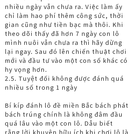
nhiều ngày vẫn chưa ra. Việc làm ấy
chỉ làm hao phí thêm công sức, thời
gian cũng như tiền bạc mà thôi. Khi
theo dõi thấy đã hơn 7 ngày con lô
mình nuôi vẫn chưa ra thì hãy dừng
lại ngay. Sau đó lên chiến thuật chơi
mới và đầu tư vào một con số khác có
hy vọng hơn.
2.5. Tuyệt đối không được đánh quá
nhiều số trong 1 ngày
Bí kíp đánh lô đề miền Bắc bách phát
bách trúng chính là không đâm đầu
quá lâu vào một con lô. Dẫu biết
rằng lời khuyên hữu ích khi chơi lô là