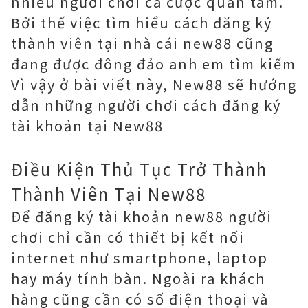
nhiều người chơi cá cược quan tâm.
Bởi thế việc tìm hiểu cách đăng ký
thành viên tại nhà cái new88 cũng
đang được đông đảo anh em tìm kiếm
Vì vậy ở bài viết này, New88 sẽ hướng
dẫn những người chơi cách đăng ký
tài khoản tại New88
Điều Kiện Thủ Tục Trở Thành
Thành Viên Tại New88
Để đăng ký tài khoản new88 người
chơi chỉ cần có thiết bị kết nối
internet như smartphone, laptop
hay máy tính bàn. Ngoài ra khách
hàng cũng cần có số điện thoại và