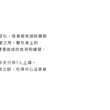
惡化，我會避免損耗關節
復之用，繫在身上的
體重造成的負荷和痛楚，
，今天只供7人上課。
危險之餘，也得分心注意身