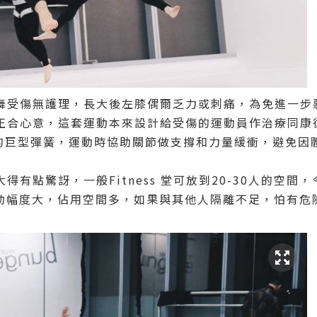
舞受傷無護理，長大後左膝偶爾乏力或刺痛，為免進一步
正合心意，這套運動本來設計給受傷的運動員作治療同康
跳用的巨型彈簧，運動時協助關節做支撐和力量緩衝，避免因
有點驚訝，一般Fitness 堂可放到20-30人的空間
ut 的移動幅度大，佔用空間多，如果與其他人隔離不足，怕有