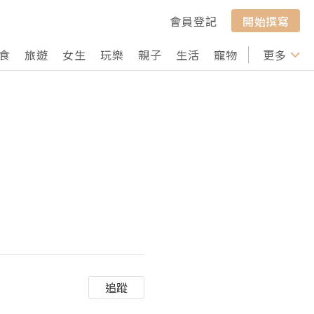
會員登記
開始撰寫
食
旅遊
女生
玩樂
親子
生活
寵物
行山
更多
打卡
追蹤