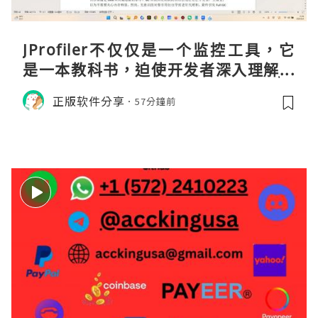
JProfiler不仅仅是一个监控工具，它
是一本教科书，迫使开发者深入理解JV
M的内存模型、垃圾回收机制和并发原
正版软件分享
57分鐘前
理。通过直观的可视化数据，它将抽象
的性能问题具象化为代码行号。对于一
名追求卓越的Java