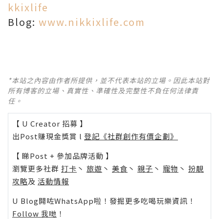
kkixlife
Blog:
www.nikkixlife.com
*本站之內容由作者所提供，並不代表本站的立場。因此本站對
所有博客的立場、真實性、準確性及完整性不負任何法律責
任。
【 U Creator 招募 】
出Post賺現金獎賞 l
登記《社群創作有價企劃》
【 睇Post + 參加品牌活動 】
瀏覽更多社群
打卡
丶
旅遊
丶
美食
丶
親子
丶
寵物
丶
扮靚
攻略
及
活動情報
U Blog開咗WhatsApp啦！發掘更多吃喝玩樂資訊！
Follow 我哋
！