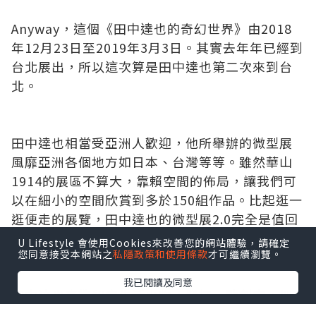
Anyway，這個《田中達也的奇幻世界》由2018
年12月23日至2019年3月3日。其實去年年已經到
台北展出，所以這次算是田中達也第二次來到台
北。
田中達也相當受亞洲人歡迎，他所舉辦的微型展
風靡亞洲各個地方如日本、台灣等等。雖然華山
1914的展區不算大，靠賴空間的佈局，讓我們可
以在細小的空間欣賞到多於150組作品。比起逛一
逛便走的展覽，田中達也的微型展2.0完全是值回
票價！
U Lifestyle 會使用Cookies來改善您的網站體驗，請確定
您同意接受本網站之
私隱政策和使用條款
才可繼續瀏覽。
我已閱讀及同意
田中達也喜歡留意生活小物，發揮一點創意，把
小物運用，把它砌建成一個熟悉的場景。這次的