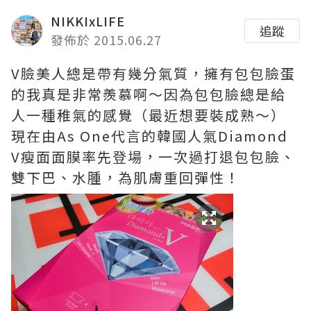
NIKKIxLIFE
追蹤
發佈於 2015.06.27
V臉美人總是帶有幾分氣質，擁有包包臉蛋
的我真是非常羨慕啊～因為包包臉總是給
人一種稚氣的感覺（最近想要裝成熟～）
現在由As One代言的韓國人氣Diamond
V瘦面面膜率先登場，一次過打退包包臉、
雙下巴、水腫，為肌膚重回彈性！