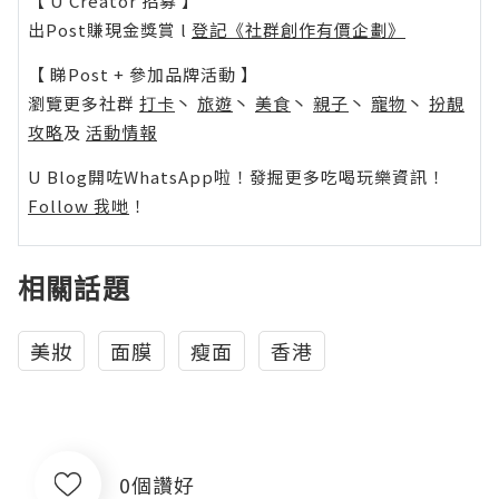
【 U Creator 招募 】
出Post賺現金獎賞 l
登記《社群創作有價企劃》
【 睇Post + 參加品牌活動 】
瀏覽更多社群
打卡
丶
旅遊
丶
美食
丶
親子
丶
寵物
丶
扮靚
攻略
及
活動情報
U Blog開咗WhatsApp啦！發掘更多吃喝玩樂資訊！
Follow 我哋
！
相關話題
美妝
面膜
瘦面
香港
0個讚好