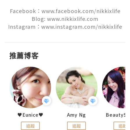
Facebook：www.facebook.com/nikkixlife

Blog: www.nikkixlife.com

Instagram：www.instagram.com/nikkixlife
推薦博客
h 夏沫
♥Eunice♥
Amy Ng
追蹤
追蹤
追蹤