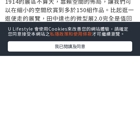
1914的展區不算大，靠賴空間的佈局，讓我們可
以在細小的空間欣賞到多於150組作品。比起逛一
逛便走的展覽，田中達也的微型展2.0完全是值回
票價！
U Lifestyle 會使用Cookies來改善您的網站體驗，請確定
您同意接受本網站之
私隱政策和使用條款
才可繼續瀏覽。
我已閱讀及同意
田中達也喜歡留意生活小物，發揮一點創意，把
小物運用，把它砌建成一個熟悉的場景。這次的
展區善用食材、日常用品，帶來不同的冒險和人
生片段。平時常見的物品搖身一變成為場景的重
要元素，也借此告訴大家創意是沒有地區所限制
的，Creative is everywhere！我拍下幾個令我
印象最深刻的作品，其他的就等待你進場慢慢欣
賞了！:)
跟朋友一邊看展覽時，我們一邊說：「我