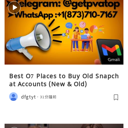
Best O7 Places to Buy Old Snapch
at Accounts (New & Old)
dfgtyt
31分鐘前