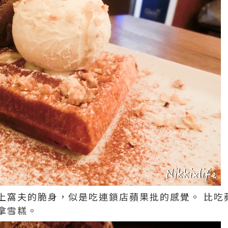
上窩夫的脆身，似是吃連鎖店蘋果批的感覺。 比吃
拿雪糕。