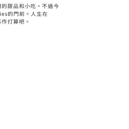
間的甜品和小吃。不過今
ies的門前。人生在
再作打算吧。