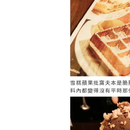
雪糕蘋果批窩夫本是脆
料內都變得沒有平時那