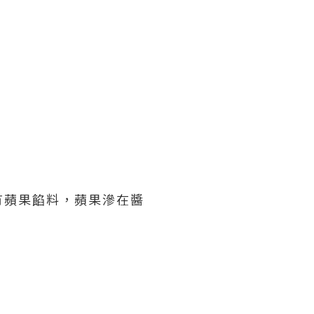
有蘋果餡料，蘋果滲在醬