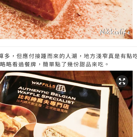
算多，但應付接踵而來的人潮，地方淺窄真是有點
 略略看過餐牌，簡單點了幾份甜品來吃。