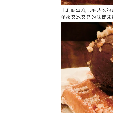
比利時雪糕比平時吃的
帶來又冰又熱的味蕾感