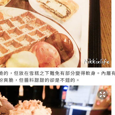
脆的，但放在雪糕之下難免有部分變得軟身。內層
份爽脆，但醬料甜甜的卻是不錯的。