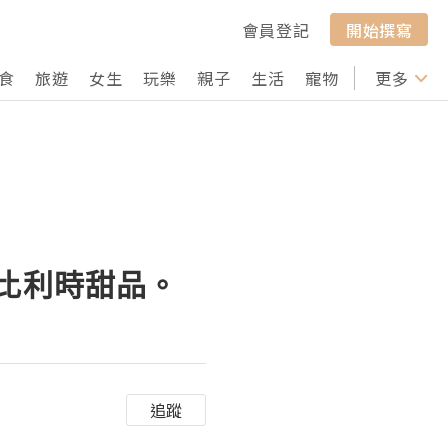
會員登記
開始撰寫
食
旅遊
女生
玩樂
親子
生活
寵物
行山
更多
打卡
涼的比利時甜品。
追蹤