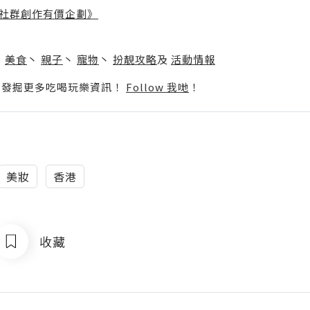
社群創作有價企劃》
】
丶
美食
丶
親子
丶
寵物
丶
扮靚攻略
及
活動情報
p啦！發掘更多吃喝玩樂資訊！
Follow 我哋
！
美妝
香港
收藏