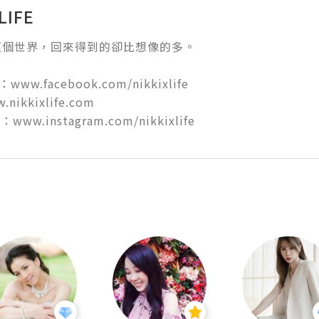
LIFE
個世界，回來得到的卻比想像的多。

：www.facebook.com/nikkixlife

.nikkixlife.com

m：www.instagram.com/nikkixlife