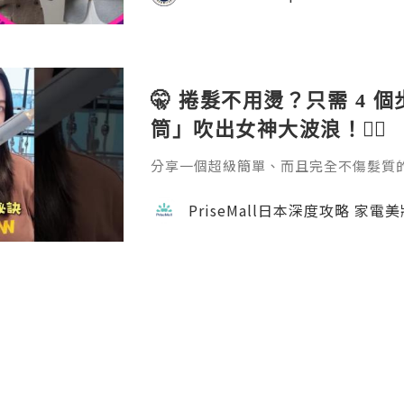
usinesses, and organiza
🤫 捲髮不用燙？只需 4 
筒」吹出女神大波浪！💇‍♀️
分享一個超級簡單、而且完全不傷髮質的捲髮方
emall.com/products/daewoo-ha
成。過程完全不會像電熱捲那樣灼熱刺
PriseMall日本深度攻略 家電
自然。如果你也擔心燙髮傷頭髮，這招一定要學
隊用心做每一個內容，真的不容易 🙏 如
w 支持一下吧！ 📘 FB →