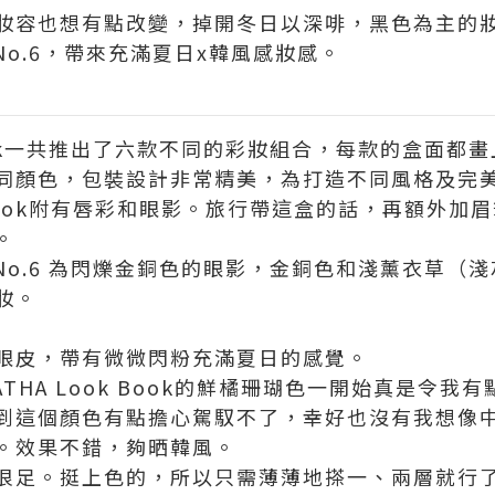
妝容也想有點改變，掉開冬日以深啡，黑色為主的
ok No.6，帶來充滿夏日x韓風感妝感。
h Look一共推出了六款不同的彩妝組合，每款的盒面
顏色，包裝設計非常精美，為打造不同風格及完美的AG
ok Book附有唇彩和眼影。旅行帶這盒的話，再額外
。
Book No.6 為閃爍金銅色的眼影，金銅色和淺薰衣草
妝。
眼皮，帶有微微閃粉充滿夏日的感覺。
GATHA Look Book的鮮橘珊瑚色一開始真是令
到這個顏色有點擔心駕馭不了，幸好也沒有我想像
。效果不錯，夠晒韓風。
很足。挺上色的，所以只需薄薄地搽一、兩層就行