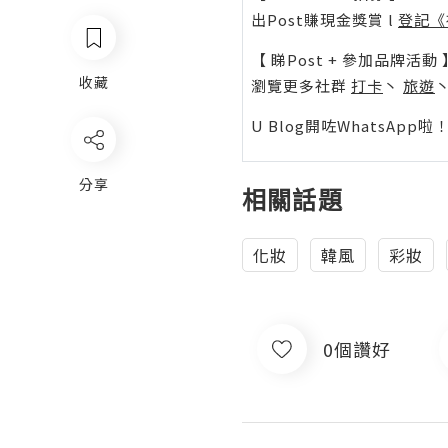
出Post賺現金獎賞 l
登記《
【 睇Post + 參加品牌活動 
收藏
瀏覽更多社群
打卡
丶
旅遊
U Blog開咗WhatsAp
分享
相關話題
化妝
韓風
彩妝
0個讚好