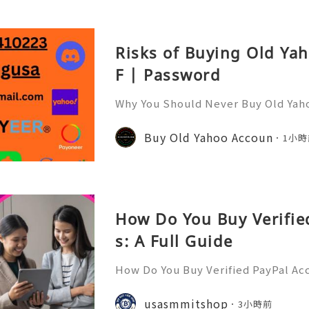
Risks of Buying Old Ya
F | Password
Why You Should Never Buy Old Yah
ntinues to be used by millions of 
onal communication, business cor
Buy Old Yahoo Accoun
1小時
ccount recovery. Because of
How Do You Buy Verifie
s: A Full Guide
How Do You Buy Verified PayPal Acc
l is one of the most widely recogn
orms, used by individuals, freelan
usasmmitshop
3小時前