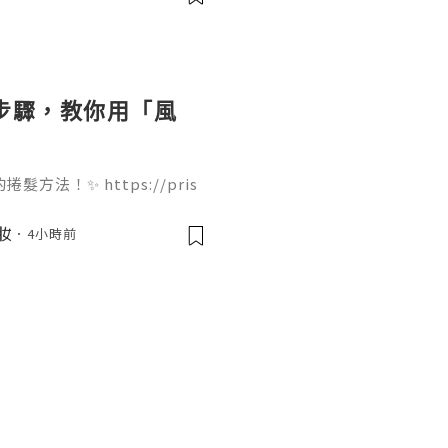
個步驟，教你用「風
法！✨ https://pris
ir-dryer 只需要 4 個步驟就能完
痛，吹出來的大波浪捲度非常
美妝
4小時前
起來！🌬️💇‍♀️ 我們團
果你欣賞我們的努力，Follo