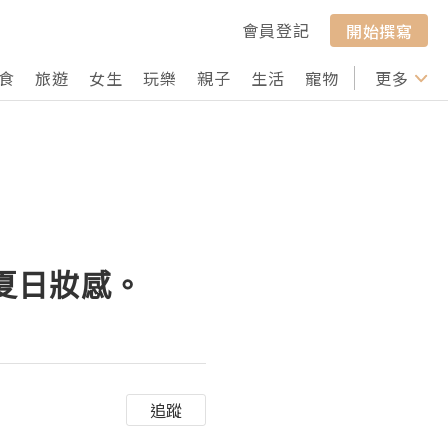
會員登記
開始撰寫
食
旅遊
女生
玩樂
親子
生活
寵物
行山
更多
打卡
風的夏日妝感。
追蹤