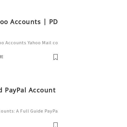
hoo Accounts | PD
oo Accounts Yahoo Mail co
people worldwide for pers
respondence, and online a
前
d PayPal Account
ounts: A Full Guide PayPa
ized online payment platf
cers, merchants, online b