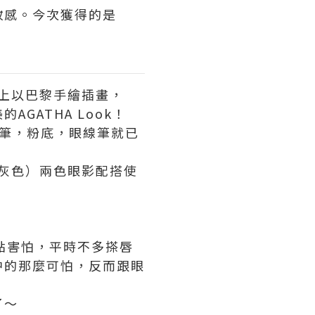
妝感。今次獲得的是
都畫上以巴黎手繪插畫，
ATHA Look！
加眉筆，粉底，眼線筆就已
（淺灰色）兩色眼影配搭使
我有點害怕，平時不多搽唇
中的那麼可怕，反而跟眼
了～