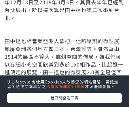
年12月23日至2019年3月3日。其實去年年已經到
台北展出，所以這次算是田中達也第二次來到台
北。
田中達也相當受亞洲人歡迎，他所舉辦的微型展
風靡亞洲各個地方如日本、台灣等等。雖然華山
1914的展區不算大，靠賴空間的佈局，讓我們可
以在細小的空間欣賞到多於150組作品。比起逛一
逛便走的展覽，田中達也的微型展2.0完全是值回
票價！
U Lifestyle 會使用Cookies來改善您的網站體驗，請確定
您同意接受本網站之
私隱政策和使用條款
才可繼續瀏覽。
我已閱讀及同意
田中達也喜歡留意生活小物，發揮一點創意，把
小物運用，把它砌建成一個熟悉的場景。這次的
展區善用食材、日常用品，帶來不同的冒險和人
生片段。平時常見的物品搖身一變成為場景的重