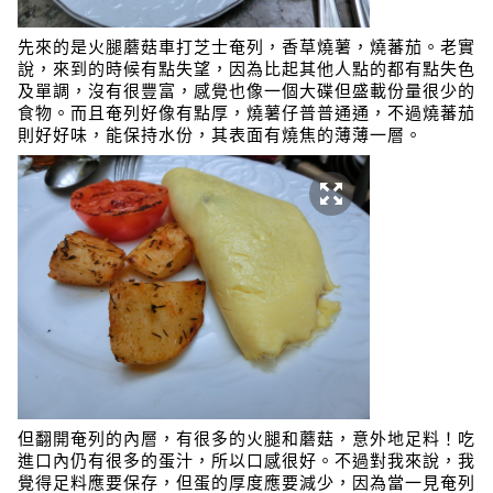
先來的是火腿蘑菇車打芝士奄列，香草燒薯，燒蕃茄。老實
說，來到的時候有點失望，因為比起其他人點的都有點失色
及單調，沒有很豐富，感覺也像一個大碟但盛載份量很少的
食物。而且奄列好像有點厚，燒薯仔普普通通，不過燒蕃茄
則好好味，能保持水份，其表面有燒焦的薄薄一層。
但翻開奄列的內層，有很多的火腿和蘑菇，意外地足料！吃
進口內仍有很多的蛋汁，所以口感很好。不過對我來說，我
覺得足料應要保存，但蛋的厚度應要減少，因為當一見奄列