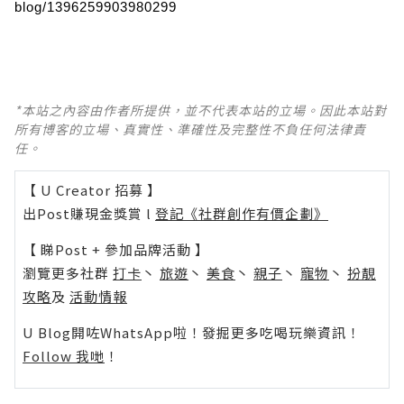
blog/1396259903980299
*本站之內容由作者所提供，並不代表本站的立場。因此本站對
所有博客的立場、真實性、準確性及完整性不負任何法律責
任。
【 U Creator 招募 】
出Post賺現金獎賞 l
登記《社群創作有價企劃》
【 睇Post + 參加品牌活動 】
瀏覽更多社群
打卡
丶
旅遊
丶
美食
丶
親子
丶
寵物
丶
扮靚
攻略
及
活動情報
U Blog開咗WhatsApp啦！發掘更多吃喝玩樂資訊！
Follow 我哋
！