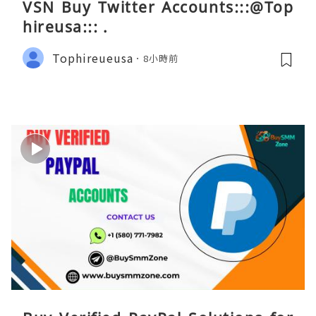
VSN Buy Twitter Accounts:::@Top
hireusa::: .
Tophireueusa
8小時前