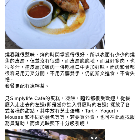
燒春雞很惹味，烤的時間掌握得很好，所以表面有少少的燒
焦的皮層，但並沒有很燶，而皮層脆脆地，而且好多肉，也
很多汁，連皮層加雞肉一併吃進口中更加好味。而肉和骨都
很容易用刀叉分開，不用弄髒雙手，仍能斯文進食，不會失
禮。
套餐更配有凍檸茶。
見Simplylife Cafe的蛋糕，凍餅，麵包都很受歡迎！從餐
廳入走出去的左邊(即是當你進入餐廳時的右邊) 擺放了各
式各樣的甜點，其中放有芝士蛋糕，Tart， Yogurt，
Mousse 和不同的麵包等等，若要買外賣，也可在此處找服
務員幫助！而燈光映照下十分吸引呢！