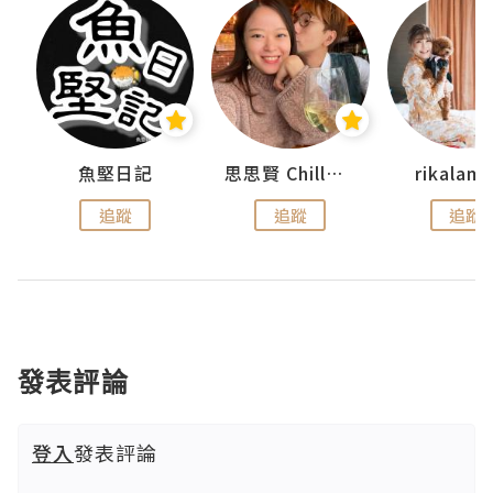
urnal
魚堅日記
思思賢 ChillMyBabe
rikala
追蹤
追蹤
追蹤
發表評論
登入
發表評論