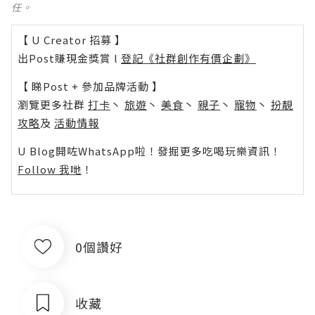
任。
【 U Creator 招募 】
出Post賺現金獎賞 l
登記《社群創作有價企劃》
【 睇Post + 參加品牌活動 】
瀏覽更多社群
打卡
丶
旅遊
丶
美食
丶
親子
丶
寵物
丶
扮靚
攻略
及
活動情報
U Blog開咗WhatsApp啦！發掘更多吃喝玩樂資訊！
Follow 我哋
！
0個讚好
收藏