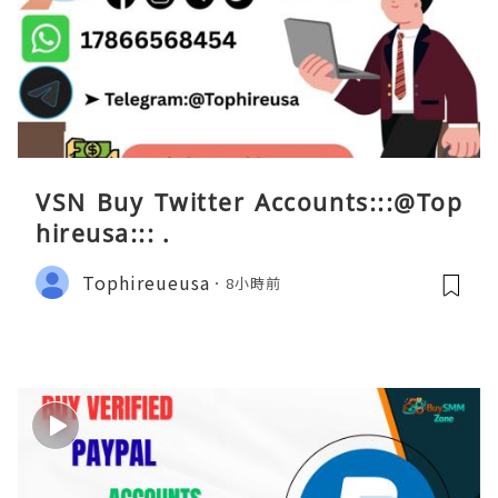
VSN Buy Twitter Accounts:::@Top
hireusa::: .
Tophireueusa
8小時前