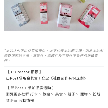
*本站之內容由作者所提供，並不代表本站的立場。因此本站對
所有博客的立場、真實性、準確性及完整性不負任何法律責
任。
【 U Creator 招募 】
出Post賺現金獎賞 l
登記《社群創作有價企劃》
【 睇Post + 參加品牌活動 】
瀏覽更多社群
打卡
丶
旅遊
丶
美食
丶
親子
丶
寵物
丶
扮靚
攻略
及
活動情報