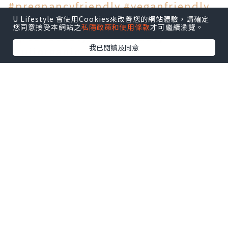
#
pregnancyfriendly
#
veganfriendly
#
crueltyfree
#
toxinfree
#
cleanbeauty
U Lifestyle 會使用Cookies來改善您的網站體驗，請確定
您同意接受本網站之
私隱政策和使用條款
才可繼續瀏覽。
#
greenbeauty
#
purebeauty
我已閱讀及同意
#
zuiiorganic
*本站之內容由作者所提供，並不代表本站的立場。因此本站對
所有博客的立場、真實性、準確性及完整性不負任何法律責
任。
【 U Creator 招募 】
出Post賺現金獎賞 l
登記《社群創作有價企劃》
【 睇Post + 參加品牌活動 】