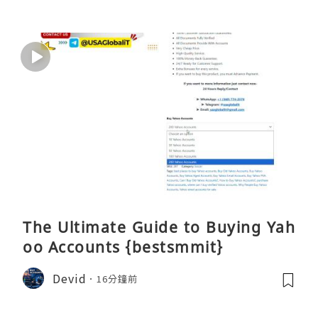
The Ultimate Guide to Buying Yah
oo Accounts {bestsmmit}
Devid
16分鐘前