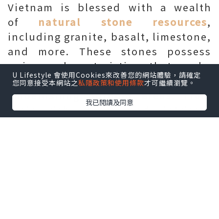
Vietnam is blessed with a wealth
of
natural stone resources
,
including granite, basalt, limestone,
and more. These stones possess
unique characteristics that make
U Lifestyle 會使用Cookies來改善您的網站體驗，請確定
them ideal for paving and
您同意接受本網站之
私隱政策和使用條款
才可繼續瀏覽。
embellishing outdoor areas. From
我已閱讀及同意
their rich colors and intricate
patterns to their durability and
weather resistance,
Vietnam's
natural stones
showcase the
country's geological wonders and
add a touch of natural elegance to
any landscape.