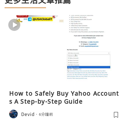
更多生活文章推薦
How to Safely Buy Yahoo Account
s A Step-by-Step Guide
Devid
6分鐘前