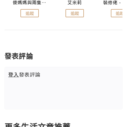
點滴
儍媽媽與兩隻小魔怪之家
艾米莉
追蹤
追蹤
追蹤
發表評論
登入
發表評論