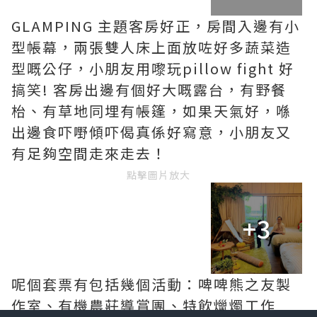
GLAMPING 主題客房好正，房間入邊有小
型帳幕，兩張雙人床上面放咗好多蔬菜造
型嘅公仔，小朋友用嚟玩pillow fight 好
搞笑! 客房出邊有個好大嘅露台，有野餐
枱、有草地同埋有帳篷，如果天氣好，喺
出邊食吓嘢傾吓偈真係好寫意，小朋友又
有足夠空間走來走去！
點擊圖片放大
+3
呢個套票有包括幾個活動：啤啤熊之友製
作室、有機農莊導賞團、特飲爉燭工作