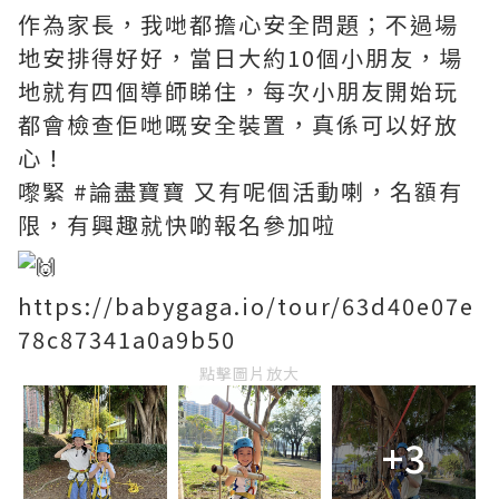
作為家長，我哋都擔心安全問題；不過場
地安排得好好，當日大約10個小朋友，場
地就有四個導師睇住，每次小朋友開始玩
都會檢查佢哋嘅安全裝置，真係可以好放
心！
嚟緊
#論盡寶寶
又有呢個活動喇，名額有
限，有興趣就快啲報名參加啦
https://babygaga.io/tour/63d40e07e
78c87341a0a9b50
點擊圖片放大
+3