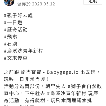
追蹤
發佈於 2023.05.12
#親子好去處
#一日遊
#歷奇活動
#飛索
#石澳
#烏溪沙青年新村
#文末優惠
之前跟
論盡寶寶 - Babygaga.i
o
出去玩，
玩咗一日非常盡興！
活動分為兩部份，朝早先去
#獅子會自然教
育中心
，下午就去
#烏溪沙青年新村
玩歷
奇活動，有得爬樹、玩飛索同埋繩索挑