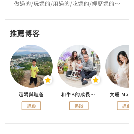
做過的/玩過的/用過的/吃過的/經歷過的～
推薦博客
 Swan
暟媽與暟爸
和牛B的成長日記
文珊 ManS
追蹤
追蹤
追蹤