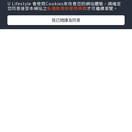
坊。
U Lifestyle 會使用Cookies來改善您的網站體驗，請確定
您同意接受本網站之
私隱政策和使用條款
才可繼續瀏覽。
check in 之後就去咗整啤啤熊，自己入棉
我已閱讀及同意
花，自己縫埋隻熊仔，仲揀埋衫比啤啤熊
着，好可愛！
點擊圖片放大
+2
第二日朝早食完早餐就去咗行有機農莊，
聽導賞員嘅介紹，學咗唔少關於蔬菜嘅知
識。
點擊圖片放大