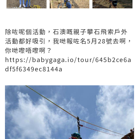
除咗呢個活動，石澳嘅親子攀石飛索戶外
活動都好吸引，我哋報咗名5月28號去啊，
你哋嚟唔嚟啊？
https://babygaga.io/tour/645b2ce6a
df5f6349ec8144a