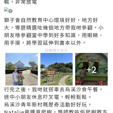
戰，非常放電
獅子會自然教育中心環境好好，地方好
大，導遊精選咗幾個地方帶我哋參觀，小
朋友喺參觀當中學到好多知識，用眼睇、
用手摸，將學習延伸到書本以外。
點擊圖片放大
+2
行完之後，我哋就搭車去烏溪沙食午餐，
途中小朋友休息吓叉電，輕輕鬆鬆。
烏溪沙青年新村嘅歷奇活動好好玩，
Natalie最鍾意爬樹，導師教咗佢爬樹嘅方