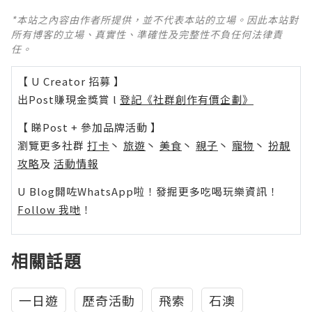
*本站之內容由作者所提供，並不代表本站的立場。因此本站對
所有博客的立場、真實性、準確性及完整性不負任何法律責
任。
【 U Creator 招募 】
出Post賺現金獎賞 l
登記《社群創作有價企劃》
【 睇Post + 參加品牌活動 】
瀏覽更多社群
打卡
丶
旅遊
丶
美食
丶
親子
丶
寵物
丶
扮靚
攻略
及
活動情報
U Blog開咗WhatsApp啦！發掘更多吃喝玩樂資訊！
Follow 我哋
！
相關話題
一日遊
歷奇活動
飛索
石澳