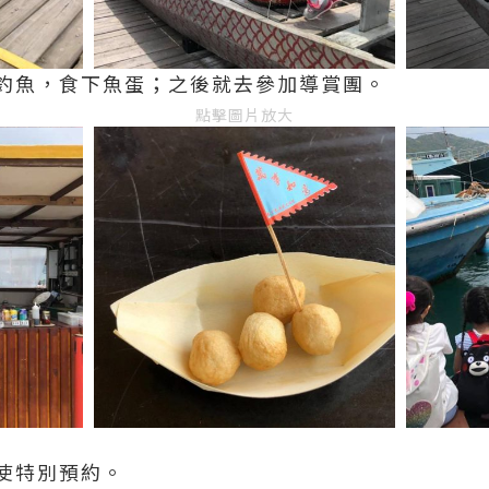
釣魚，食下魚蛋；之後就去參加導賞團。
點擊圖片放大
使特別預約。