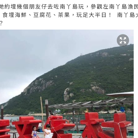
哋約埋幾個朋友仔去咗南丫島玩，參觀左南丫島漁民文
 Village，食埋海鮮、豆腐花、茶果，玩足大半日！ 
？