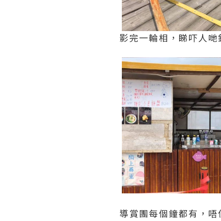
影完一輪相，睇吓人哋
導賞團每個鐘都有，唔