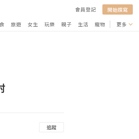
會員登記
開始撰寫
食
旅遊
女生
玩樂
親子
生活
寵物
行山
更多
打卡
村
追蹤