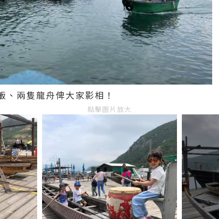
舨、兩隻龍舟俾大家影相！
點擊圖片放大