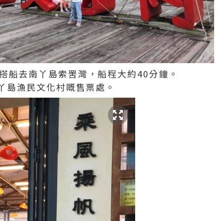
環搭船去南丫島索罟灣，船程大約40分鐘。
丫島漁民文化村嘅售票處。