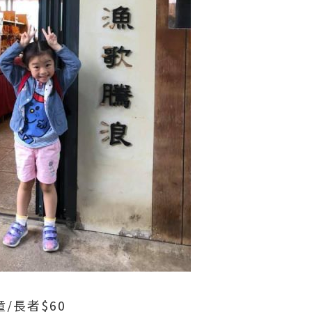
/長者$60