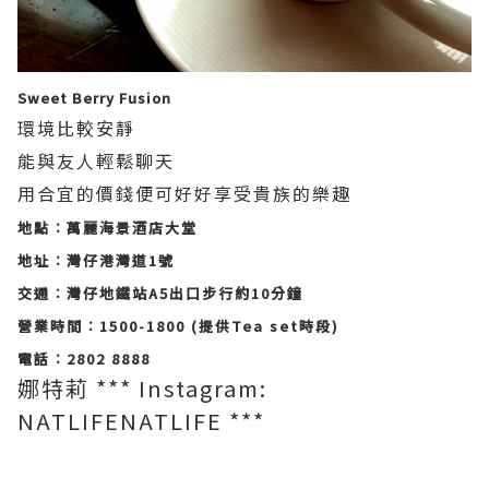
Sweet Berry Fusion
環境比較安靜
能與友人輕鬆聊天
用合宜的價錢便可好好享受貴族的樂趣
地點︰萬麗海景酒店大堂
地址︰灣仔港灣道
1號
交通︰灣仔地鐵站
A5
出口步行約
10
分鐘
營業時間︰
1500-1800 (
提供
Tea set
時段
)
電話︰
2802 8888
娜特莉 *** Instagram:
NATLIFENATLIFE ***