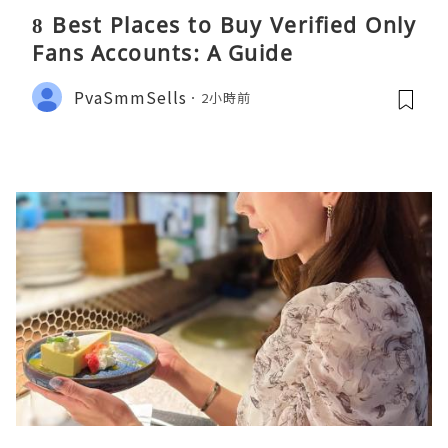
8 Best Places to Buy Verified Only
Fans Accounts: A Guide
PvaSmmSells
2小時前