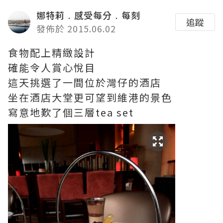
娜特莉﹒感受每分﹒每刻
追蹤
發佈於 2015.06.02
食物配上精緻設計
確能令人賞心悅目
這天挑選了一間位於灣仔的酒店
坐在酒店大堂更可望到維港的景色
寫意地歎了個三層tea set