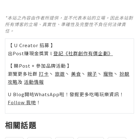
*本站之內容由作者所提供，並不代表本站的立場。因此本站對
所有博客的立場、真實性、準確性及完整性不負任何法律責
任。
【 U Creator 招募 】
出Post賺現金獎賞 l
登記《社群創作有價企劃》
【 睇Post + 參加品牌活動 】
瀏覽更多社群
打卡
丶
旅遊
丶
美食
丶
親子
丶
寵物
丶
扮靚
攻略
及
活動情報
U Blog開咗WhatsApp啦！發掘更多吃喝玩樂資訊！
Follow 我哋
！
相關話題