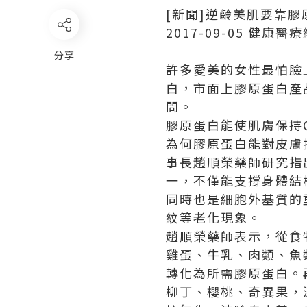
[新聞]逆齡美肌要靠
2017-09-05 健康
分享
許多愛美的女性最怕臉
白，市面上膠原蛋白產
問。
膠原蛋白能使肌膚保持
為何膠原蛋白能對皮膚
事長趙順榮藥師研究指出
一，不僅能支撐身體結
同時也是細胞外基質的
紋等老化現象。
趙順榮藥師表示，從食
雞蛋、牛乳、肉類、魚
轉化為所需膠原蛋白。
柳丁、櫻桃、奇異果，