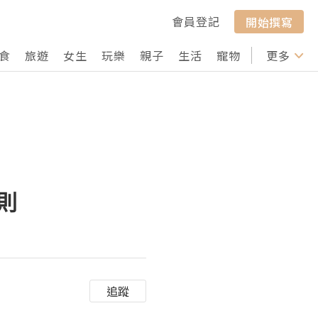
會員登記
開始撰寫
食
旅遊
女生
玩樂
親子
生活
寵物
行山
更多
打卡
則
追蹤