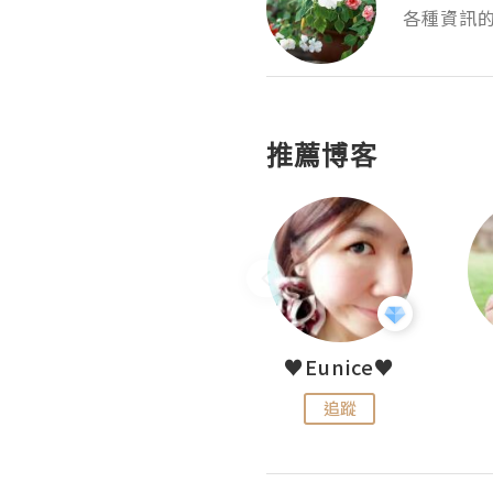
各種資訊的
推薦博客
LoveCath 夏沫
♥Eunice♥
追蹤
追蹤