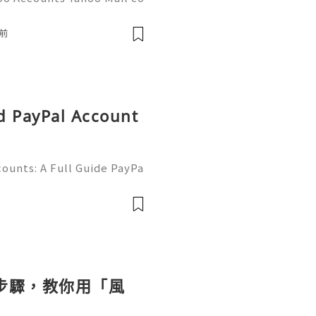
people worldwide for pers
respondence, and online a
前
d PayPal Account
ounts: A Full Guide PayPa
ized online payment platf
cers, merchants, online b
個步驟，教你用「風