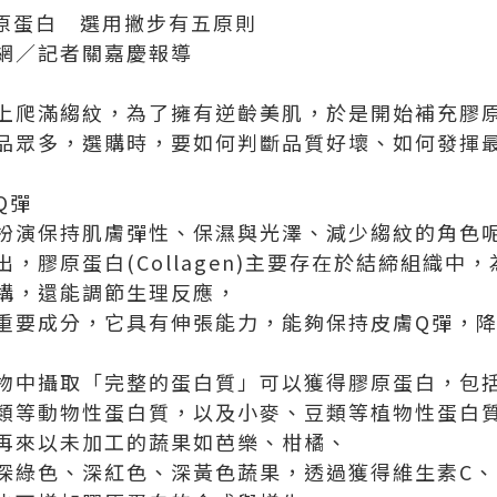
膠原蛋白 選用撇步有五原則
醫療網／記者關嘉慶報導
上爬滿縐紋，為了擁有逆齡美肌，於是開始補充膠
品眾多，選購時，要如何判斷品質好壞、如何發揮
Q彈
扮演保持肌膚彈性、保濕與光澤、減少縐紋的角色
，膠原蛋白(Collagen)主要存在於結締組織中
構，還能調節生理反應，
重要成分，它具有伸張能力，能夠保持皮膚Q彈，
物中攝取「完整的蛋白質」可以獲得膠原蛋白，包
類等動物性蛋白質，以及小麥、豆類等植物性蛋白
再來以未加工的蔬果如芭樂、柑橘、
深綠色、深紅色、深黃色蔬果，透過獲得維生素C、