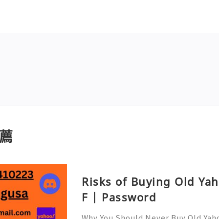
薦
Risks of Buying Old Ya
F | Password
Why You Should Never Buy Old Yah