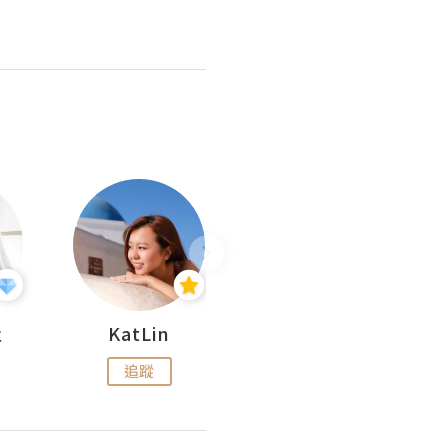
杜
KatLin
Missmiki 米奇小姐
追蹤
追蹤