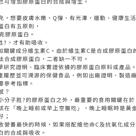
也可增加膠原蛋白的合成與增生。
充，想要皮膚水嫩、Q彈、有光澤，運動、健康生
蛋白有五原則，
0克膠原蛋白。
胜?，才有助吸收。
添加關鍵成分維生素C。由於維生素C是合成膠原蛋白
法合成膠原蛋白，二者缺一不可。
科學研究證明、臨床實證依據的膠原蛋白原料或產品
生產履歷並可溯源的保健食品，例如出廠證明、製造
要參考指標。
感？
小分子胜?的膠原蛋白之外，最重要的食用關鍵在於
該在「晚上睡前或早上空腹吃」，晚上睡眠時是黃
好；
收營養最快的時候，如果搭配維他命C及抗氧化成
白的合成與吸收。