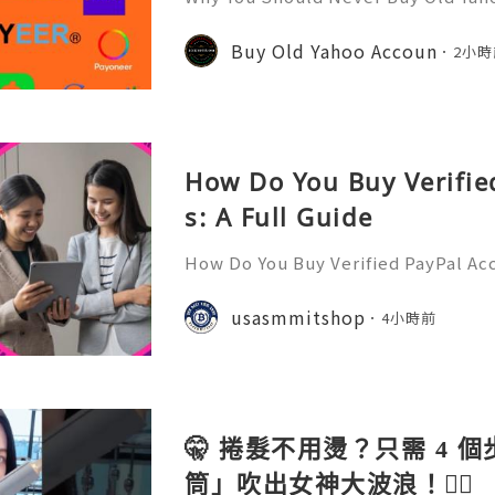
ntinues to be used by millions of 
onal communication, business cor
Buy Old Yahoo Accoun
2小時
ccount recovery. Because of
How Do You Buy Verifie
s: A Full Guide
How Do You Buy Verified PayPal Acc
l is one of the most widely recogn
orms, used by individuals, freelan
usasmmitshop
4小時前
usinesses, and organiza
🤫 捲髮不用燙？只需 4 
筒」吹出女神大波浪！💇‍♀️