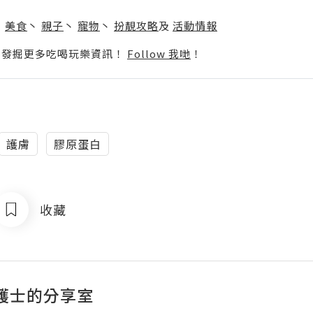
】
丶
美食
丶
親子
丶
寵物
丶
扮靚攻略
及
活動情報
p啦！發掘更多吃喝玩樂資訊！
Follow 我哋
！
護膚
膠原蛋白
收藏
護士的分享室