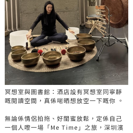
冥想室與圖書館：酒店設有冥想室同寧靜
嘅閱讀空間，真係啱晒想放空一下嘅你 。
無論係情侶拍拖、好閨蜜放鬆，定係自己
一個人嚟一場「Me Time」之旅，深圳濱