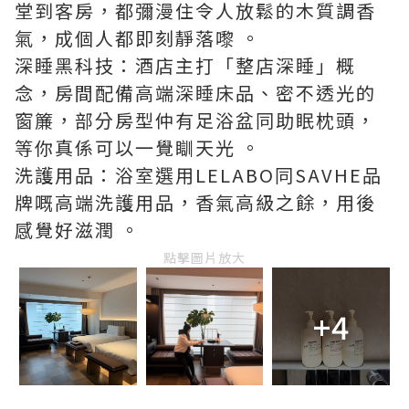
堂到客房，都彌漫住令人放鬆的木質調香
氣，成個人都即刻靜落嚟 。
深睡黑科技：酒店主打「整店深睡」概
念，房間配備高端深睡床品、密不透光的
窗簾，部分房型仲有足浴盆同助眠枕頭，
等你真係可以一覺瞓天光 。
洗護用品：浴室選用LELABO同SAVHE品
牌嘅高端洗護用品，香氣高級之餘，用後
感覺好滋潤 。
點擊圖片放大
+4