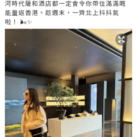
河時代薩和酒店都一定會令你帶住滿滿嘅
能量返香港。趁週末，一齊北上抖抖氣
啦！ 🌬️✨