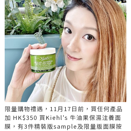
限量購物禮遇，
11
月
17
日前，買任何產品
加
HK$350
買
Kiehl's
牛油果保濕注養面
膜，有
3
件精裝版
sample
及限量版面膜按