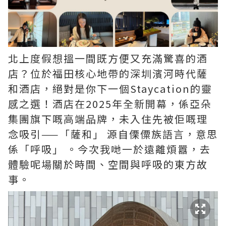
北上度假想搵一間既方便又充滿驚喜的酒
店？位於福田核心地帶的深圳濱河時代薩
和酒店，絕對是你下一個Staycation的靈
感之選！酒店在2025年全新開幕，係亞朵
集團旗下嘅高端品牌，未入住先被佢嘅理
念吸引——「薩和」 源自傈僳族語言，意思
係「呼吸」 。今次我哋一於遠離煩囂，去
體驗呢場關於時間、空間與呼吸的東方故
事。