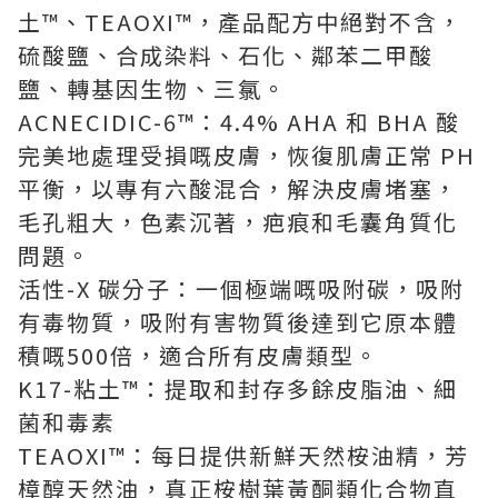
土™、TEAOXI™，產品配方中絕對不含，
硫酸鹽、合成染料、石化、鄰苯二甲酸
鹽、轉基因生物、三氯。
ACNECIDIC-6™：4.4% AHA 和 BHA 酸
完美地處理受損嘅皮膚，恢復肌膚正常 PH
平衡，以專有六酸混合，解決皮膚堵塞，
毛孔粗大，色素沉著，疤痕和毛囊角質化
問題。
活性-X 碳分子：一個極端嘅吸附碳，吸附
有毒物質，吸附有害物質後達到它原本體
積嘅500倍，適合所有皮膚類型。
K17-粘土™：提取和封存多餘皮脂油、細
菌和毒素
TEAOXI™：每日提供新鮮天然桉油精，芳
樟醇天然油，真正桉樹葉黃酮類化合物直