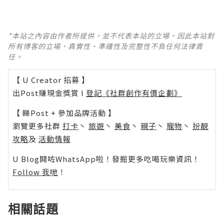
*本站之內容由作者所提供，並不代表本站的立場。因此本站對
所有博客的立場、真實性、準確性及完整性不負任何法律責
任。
【 U Creator 招募 】
出Post賺現金獎賞 l
登記《社群創作有價企劃》
【 睇Post + 參加品牌活動 】
瀏覽更多社群
打卡
丶
旅遊
丶
美食
丶
親子
丶
寵物
丶
扮靚
攻略
及
活動情報
U Blog開咗WhatsApp啦！發掘更多吃喝玩樂資訊！
Follow 我哋
！
相關話題