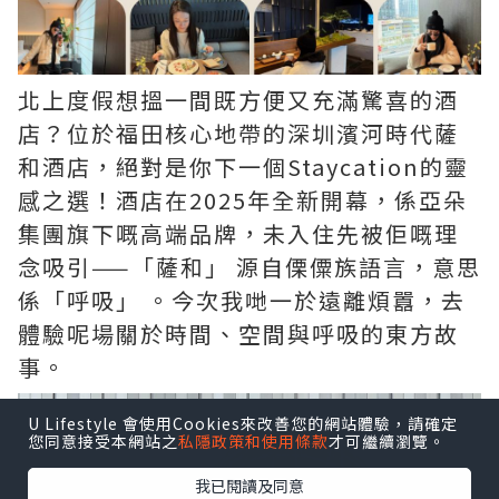
北上度假想搵一間既方便又充滿驚喜的酒
店？位於福田核心地帶的深圳濱河時代薩
和酒店，絕對是你下一個Staycation的靈
感之選！酒店在2025年全新開幕，係亞朵
集團旗下嘅高端品牌，未入住先被佢嘅理
念吸引——「薩和」 源自傈僳族語言，意思
係「呼吸」 。今次我哋一於遠離煩囂，去
體驗呢場關於時間、空間與呼吸的東方故
事。
U Lifestyle 會使用Cookies來改善您的網站體驗，請確定
您同意接受本網站之
私隱政策和使用條款
才可繼續瀏覽。
我已閱讀及同意