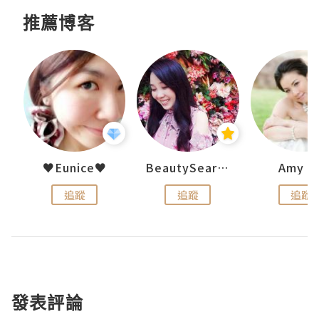
推薦博客
uit
♥Eunice♥
BeautySearch
Amy N
追蹤
追蹤
追蹤
發表評論