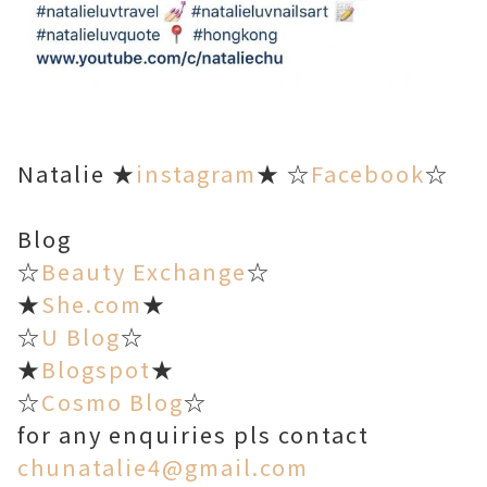
Natalie ★
instagram
★ ☆
Facebook
☆
Blog
☆
Beauty Exchange
☆
★
She.com
★
☆
U Blog
☆
★
Blogspot
★
☆
Cosmo Blog
☆
for any enquiries pls contact
chunatalie4@gmail.com