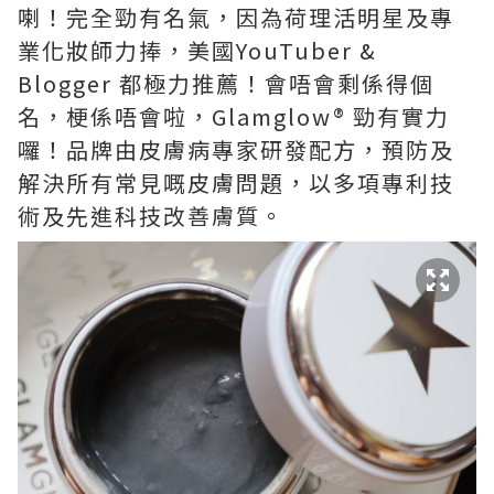
喇！完全勁有名氣，因為荷理活明星及專
業化妝師力捧，美國YouTuber &
Blogger 都極力推薦！會唔會剩係得個
名，梗係唔會啦，Glamglow® 勁有實力
囉！品牌由皮膚病專家研發配方，預防及
解決所有常見嘅皮膚問題，以多項專利技
術及先進科技改善膚質。