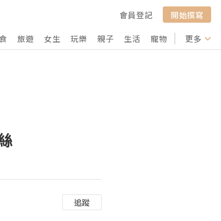
會員登記
開始撰寫
食
旅遊
女生
玩樂
親子
生活
寵物
行山
更多
打卡
絲
追蹤