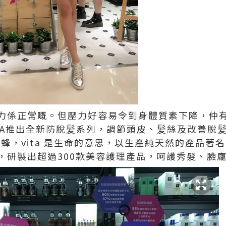
力係正常嘅。但壓力好容易令到身體質素下降，仲
ITA推出全新防脫髪系列，調節頭皮、髪絲及改善脫髪問題
的蜜蜂，vita 是生命的意思，以生產純天然的產品
，研製出超過300款美容護理產品，呵護秀髮、臉