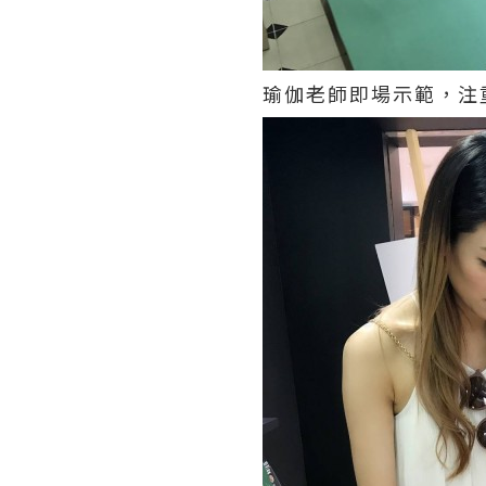
瑜伽老師即場示範，注