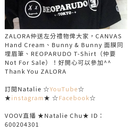
ZALORA仲送左分禮物俾大家，CANVAS
Hand Cream、Bunny & Bunny 面膜同
埋眉筆、REOPARUDO T-Shirt（仲要
Not For Sale）！好開心可以參加^^
Thank You ZALORA
訂閱Natalie ☆
YouTube
☆
★
instagram
★ ☆
Facebook
☆
VOOV直播 ★Natalie Chu★ ID：
600204301