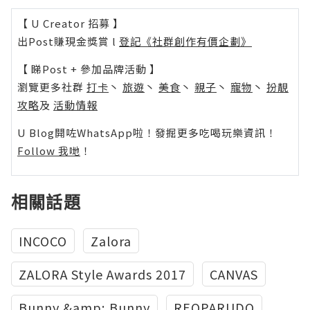
【 U Creator 招募 】
出Post賺現金獎賞 l
登記《社群創作有價企劃》
【 睇Post + 參加品牌活動 】
瀏覽更多社群
打卡
丶
旅遊
丶
美食
丶
親子
丶
寵物
丶
扮靚
攻略
及
活動情報
U Blog開咗WhatsApp啦！發掘更多吃喝玩樂資訊！
Follow 我哋
！
相關話題
INCOCO
Zalora
ZALORA Style Awards 2017
CANVAS
Bunny &amp; Bunny
REOPARUDO