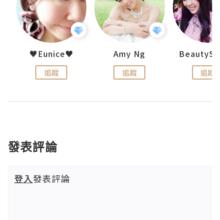
uit
♥Eunice♥
Amy Ng
追蹤
追蹤
追蹤
發表評論
登入
發表評論