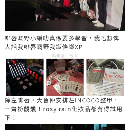
啡唇嘅野小編叻真係要多學習，我唔想俾
人話我啡唇嘅野我識條鐵XP
點擊圖片放大
除左啡唇，大會仲安排左INCOCO整甲，
一齊扮靚靚！rosy rain化妝品都有得試用
下！