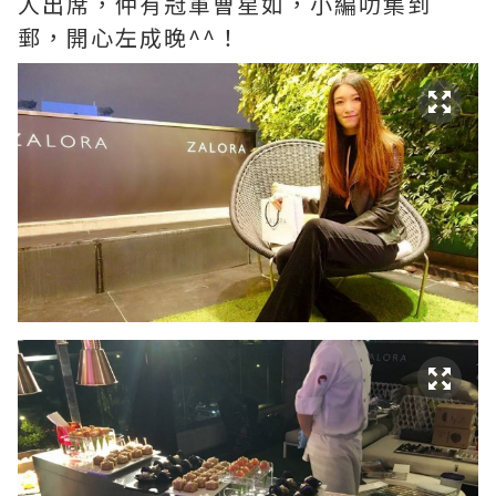
人出席，仲有冠軍曹星如，小編叻集到
郵，開心左成晚^^！