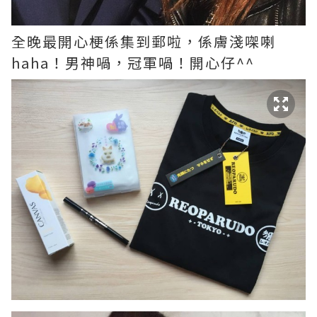
全晚最開心梗係集到郵啦，係膚淺㗎喇
haha！男神喎，冠軍喎！開心仔^^