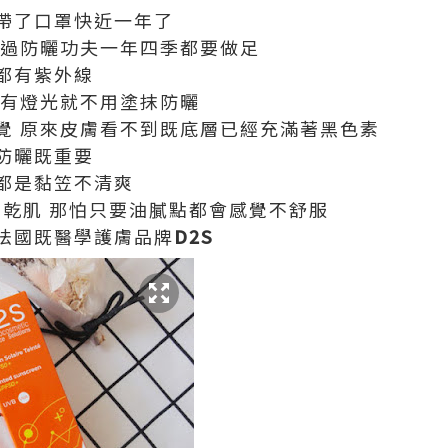
帶了口罩快近一年了
不過防曬功夫一年四季都要做足
都有紫外線
只有燈光就不用塗抹防曬
覺 原來皮膚看不到既底層已經充滿著黑色素
防曬既重要
都是黏笠不清爽
內乾肌 那怕只要油膩點都會感覺不舒服
法國既醫學護膚品牌
D2S