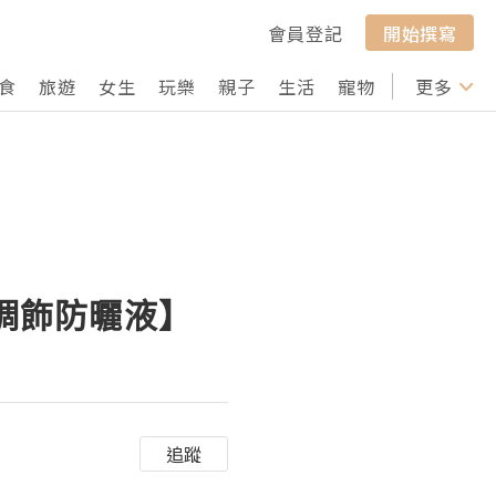
會員登記
開始撰寫
食
旅遊
女生
玩樂
親子
生活
寵物
行山
更多
打卡
透調飾防曬液】
追蹤