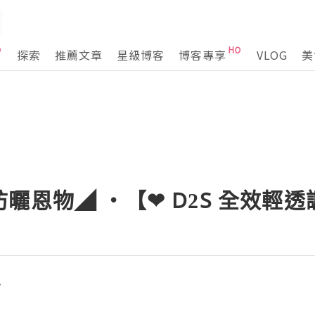
探索
推薦文章
星級博客
博客專享
VLOG
美
曬恩物◢ ‧【❤ D2S 全效輕
想