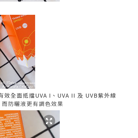
面抵擋UVA I、UVA II 及 UVB紫外線
 而
防曬液更有調色效果