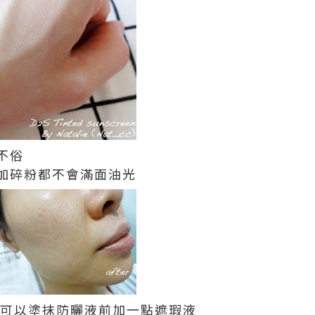
不俗
加碎粉都不會滿面油光
 可以塗抹防曬液前加一點遮瑕液