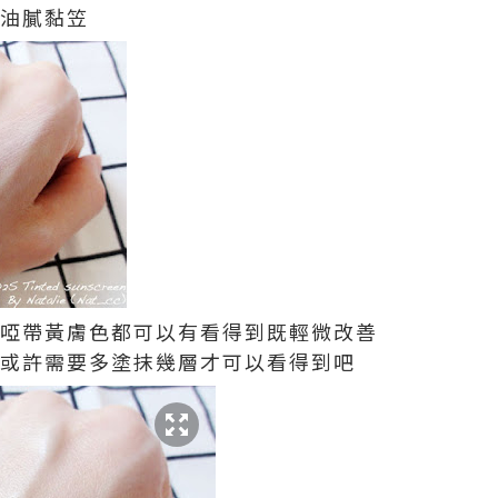
不油膩黏笠
暗啞帶黃膚色都可以有看得到既輕微改善
 或許需要多塗抹幾層才可以看得到吧