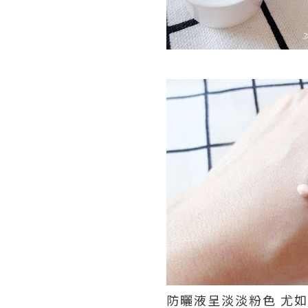
防曬液呈淡淡粉色 尤