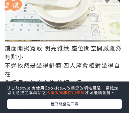
舖面開揚寬敞 明亮雅緻 座位間空間感雖然
有點小
不過依然是坐得舒適 四人座會相對坐得自
在
內裡還有包廂坐位 格調一絕
U Lifestyle 會使用Cookies來改善您的網站體驗，請確定
您同意接受本網站之
私隱政策和使用條款
才可繼續瀏覽。
望望餐單 選擇都不算少
我已閱讀及同意
主打傳統上海菜式 例如小籠包 砂鍋雲吞
雞..
除左冷盤小吃 仲有主食湯羹飯麵甜品