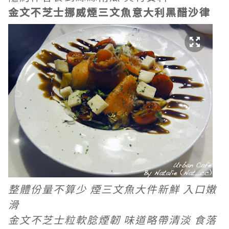
金文不芝士挪威煙三文魚意大利黑醋沙律
整體份量不算少 煙三文魚大件新鮮 入口嫩
滑
金文不芝士粒軟腍煙韌 味道略帶清淡 食落