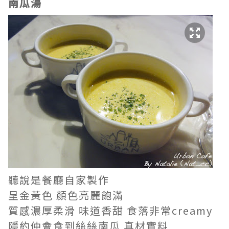
南瓜湯
聽說是餐廳自家製作
呈金黃色 顏色亮麗飽滿
質感濃厚柔滑 味道香甜 食落非常creamy
隱約仲會食到絲絲南瓜 真材實料