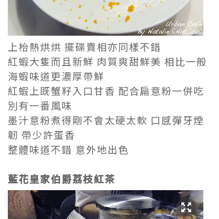
上枱熱烘烘 擺碟賣相亦同樣不錯
紅蝦大隻而且新鮮 肉質爽甜鮮美 相比一般
海蝦味道更濃厚帶鮮
紅蝦上既蟹籽入口甘香 配合扁意粉一併吃
別有一番風味
墨汁意粉煮得剛不會太硬太軟 口感彈牙煙
韌 帶少許蛋香
整體味道不錯 意外地出色
藍花皇家伯爵荔枝紅茶