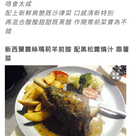
唔會太咸
配上新鮮爽脆既沙律菜 口感清新特別
再混合酸酸甜甜既黑醋 作開胃前菜實為不
錯
新西蘭露絲瑪莉羊前膝 配黑松露燒汁 跟薯
菜