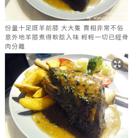
份量十足既羊前膝 大大隻 賣相非常不俗
意外地羊膝煮得軟腍入味 輕輕一切已經骨
肉分離