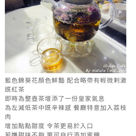
藍色錦葵花顏色鮮豔 配合略帶有輕微剌激
既紅茶
即時為整壺茶增添了一份皇家氣息
為左減低茶中既辛辣感 餐廳特意加入荔枝
肉
增加點點甜度 令茶更易於入口
若嫌甜味不夠 更可自行添加蜜糖