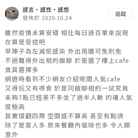
感言‧感性‧感想
追蹤
發佈於 2020.10.24
雖然疫情未算安穩 相比每日過百單來說現
在算是受控吧
早陣子為左減低感染 外出用膳可免則免
不過難得外出相約飯腳 於是選了樓上cafe
貪其選擇多
網遊時看到不少網友介紹呢間人氣cafe
又得玩又有得食 於是同飯腳相約一試究竟
未夠7點已經差不多坐了過半人數 的確人氣
度極高
其實環觀四周 空間感不算高 甚至有點擠
除了是客人多 原來餐廳內貓咪也多 令人頗
意外