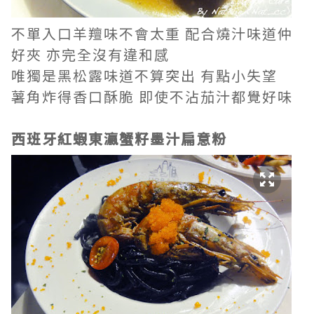
不單入口羊羶味不會太重 配合燒汁味道仲
好夾 亦完全沒有違和感
唯獨是黑松露味道不算突出 有點小失望
薯角炸得香口酥脆 即使不沾茄汁都覺好味
西班牙紅蝦東瀛蟹籽墨汁扁意粉