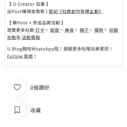
【 U Creator 招募 】
出Post賺現金獎賞 l
登記《社群創作有價企劃》
【 睇Post + 參加品牌活動 】
瀏覽更多社群
打卡
丶
旅遊
丶
美食
丶
親子
丶
寵物
丶
扮靚
攻略
及
活動情報
U Blog開咗WhatsApp啦！發掘更多吃喝玩樂資訊！
Follow 我哋
！
0個讚好
收藏