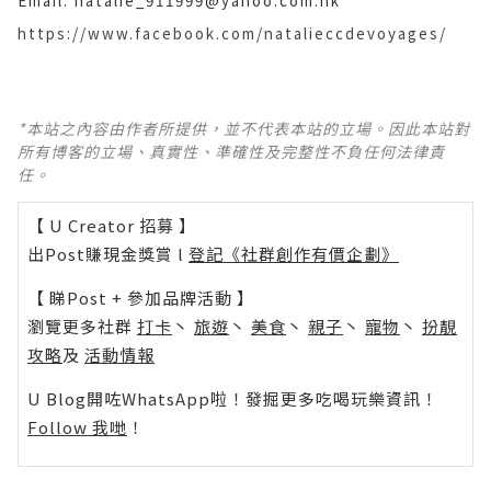
Email: natalie_911999@yahoo.com.hk
https://www.facebook.com/natalieccdevoyages/
*本站之內容由作者所提供，並不代表本站的立場。因此本站對
所有博客的立場、真實性、準確性及完整性不負任何法律責
任。
【 U Creator 招募 】
出Post賺現金獎賞 l
登記《社群創作有價企劃》
【 睇Post + 參加品牌活動 】
瀏覽更多社群
打卡
丶
旅遊
丶
美食
丶
親子
丶
寵物
丶
扮靚
攻略
及
活動情報
U Blog開咗WhatsApp啦！發掘更多吃喝玩樂資訊！
Follow 我哋
！