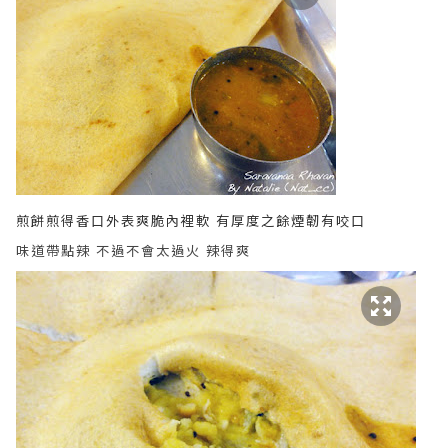
煎餅煎得香口外表爽脆內裡軟 有厚度之餘煙韌有咬口
味道帶點辣 不過不會太過火 辣得爽