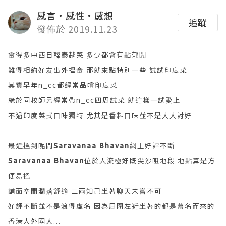
感言‧感性‧感想
追蹤
發佈於 2019.11.23
食得多中西日韓泰越菜 多少都會有點郁悶
難得相約好友出外搵食 那就來點特別一些 試試印度菜
其實早年n_cc都經常品嚐印度菜
緣於同校師兄經常帶n_cc四周試菜
就這樣一試愛上
不過印度菜式口味獨特 尤其是香料口味
並不是人人討好
最近搵到呢間
Saravanaa Bhavan
網上好評不斷
Saravanaa Bhavan
位於人流極好既尖沙咀地段 地點算是方
便易搵
舖面空間濶落舒適 三兩知己坐著聊天未嘗不可
好評不斷並不是浪得虛名 因為周圍左近坐著的都是慕名而來的
香港人外國人...