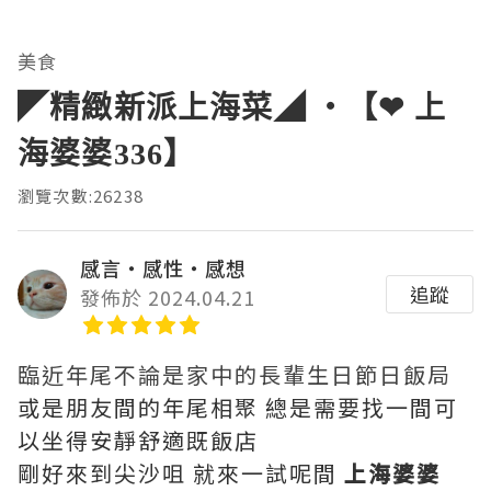
美食
◤精緻新派上海菜◢ ‧【❤ 上
海婆婆336】
瀏覽次數:26238
感言‧感性‧感想
追蹤
發佈於 2024.04.21
臨近年尾不論是家中的長輩生日節日飯局
或是朋友間的年尾相聚 總是需要找一間可
以坐得安靜舒適既飯店
剛好來到尖沙咀 就來一試呢間
上海婆婆