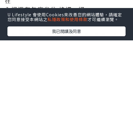
在
內裡還有包廂坐位 格調一絕
U Lifestyle 會使用Cookies來改善您的網站體驗，請確定
您同意接受本網站之
私隱政策和使用條款
才可繼續瀏覽。
望望餐單 選擇都不算少
我已閱讀及同意
主打傳統上海菜式 例如小籠包 砂鍋雲吞
雞..
除左冷盤小吃 仲有主食湯羹飯麵甜品
四小拼(小竹筍/肴肉/烤麩/小排骨)