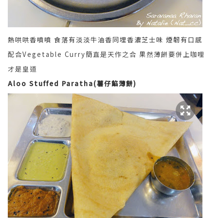
熱哄哄香噴噴 食落有淡淡牛油香同埋香濃芝士味 煙韌有口感
配合Vegetable Curry簡直是天作之合 果然薄餅要併上咖哩
才是皇道
Aloo Stuffed Paratha(薯仔餡薄餅)