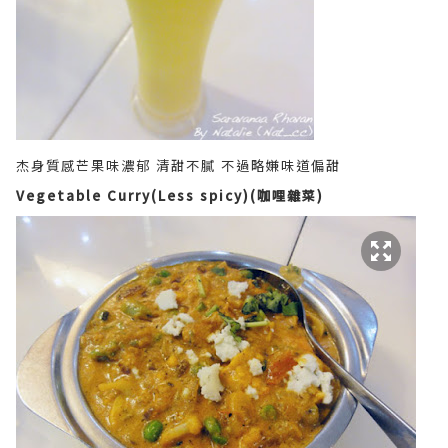
杰身質感芒果味濃郁 清甜不膩 不過略嫌味道偏甜
Vegetable Curry(Less spicy)(咖哩雜菜)