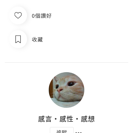
0個讚好
收藏
感言‧感性‧感想
追蹤