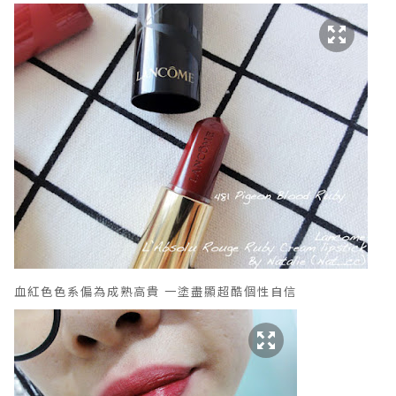
血紅色色系偏為成熟高貴 一塗盡顯超酷個性自信