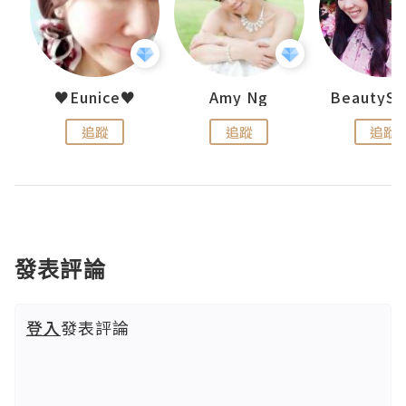
h 夏沫
♥Eunice♥
Amy Ng
追蹤
追蹤
追蹤
發表評論
登入
發表評論