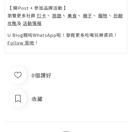
【 睇Post + 參加品牌活動 】
瀏覽更多社群
打卡
丶
旅遊
丶
美食
丶
親子
丶
寵物
丶
扮靚
攻略
及
活動情報
U Blog開咗WhatsApp啦！發掘更多吃喝玩樂資訊！
Follow 我哋
！
0個讚好
收藏