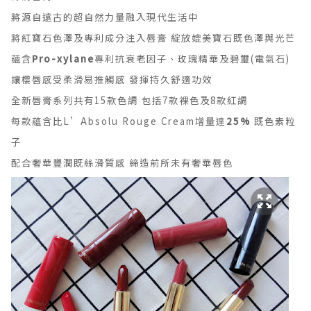
將源自遠古的超自然力量融入現代生活中
將紅寶石色澤及專利成分注入唇膏 綻放媲美寶石既色澤與光芒
蘊含
Pro-xylane
專利抗衰老因子、玫瑰精華及碧璽
(
電氣石
)
讓櫻唇感受柔滑易推觸感 發揮持久舒適功效
全新唇膏系列共有
15
款色調 包括
7
款裸色及
8
款紅調
每款蘊含比
L’Absolu Rouge Cream
增量達
25%
既
色素粒
子
配合奢華豐潤既絲滑質感 締造前所未有奢華唇色