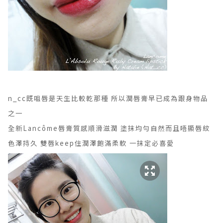
n_cc既咀唇是天生比較乾那種 所以潤唇膏早已成為跟身物品
之一
全新Lancôme唇膏質感順滑滋潤 塗抹均勻自然而且唔顯唇紋
色澤持久 雙唇keep住潤澤飽滿柔軟 一抹定必喜愛