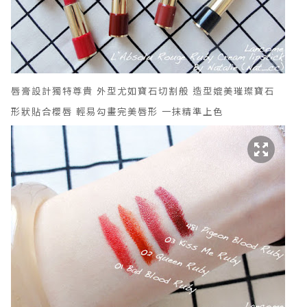
唇膏設計獨特尊貴
外型尤如寶石切割般 造型媲美璀璨寶石
形狀貼合櫻唇
輕易勾畫完美唇形 一抹精準上色