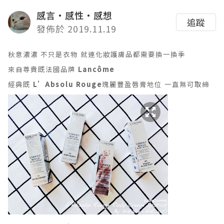
感言‧感性‧感想
追蹤
發佈於 2019.11.19
秋意濃濃 不只是衣物 就連化妝護膚品都需要換一換季
來自尊貴既法國品牌
Lancôme
經典既
L’Absolu Rouge
瑰麗豐盈唇膏地位 一直無可取締