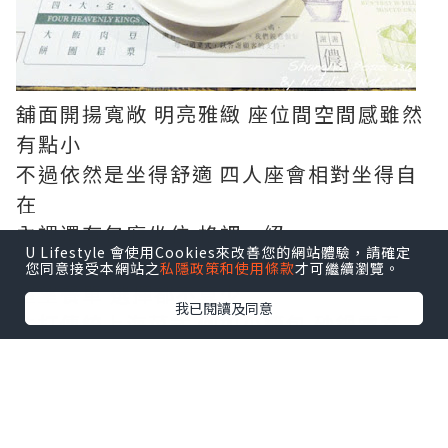
舖面開揚寬敞 明亮雅緻 座位間空間感雖然
有點小
不過依然是坐得舒適 四人座會相對坐得自
在
內裡還有包廂坐位 格調一絕
U Lifestyle 會使用Cookies來改善您的網站體驗，請確定
您同意接受本網站之
私隱政策和使用條款
才可繼續瀏覽。
望望餐單 選擇都不算少
我已閱讀及同意
主打傳統上海菜式 例如小籠包 砂鍋雲吞
雞..
除左冷盤小吃 仲有主食湯羹飯麵甜品
四小拼(小竹筍/肴肉/烤麩/小排骨)