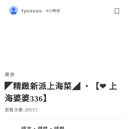
tyuuuuu
6小時前
美食
◤精緻新派上海菜◢ ‧【❤ 上
海婆婆336】
瀏覽次數:26557
感言‧感性‧感想