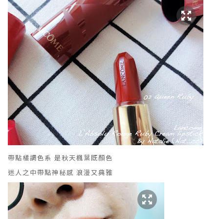
帶點橘調色系 是秋天楓葉既顏色
迷人之中帶點神秘感 浪漫又典雅