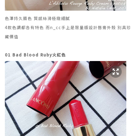
色澤持久顯色 質感絲滑極緻細膩
4款色調都各有特色 而
n_cc手上是限量版
設計唇膏外殼 別具珍
藏價值
01 Bad Blood Ruby火紅色