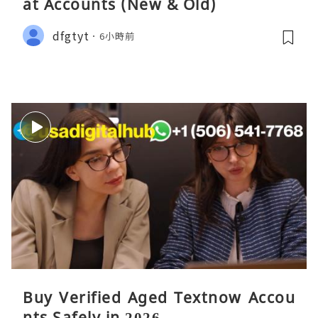
at Accounts (New & Old)
dfgtyt
6小時前
Buy Verified Aged Textnow Accou
nts Safely in 2026