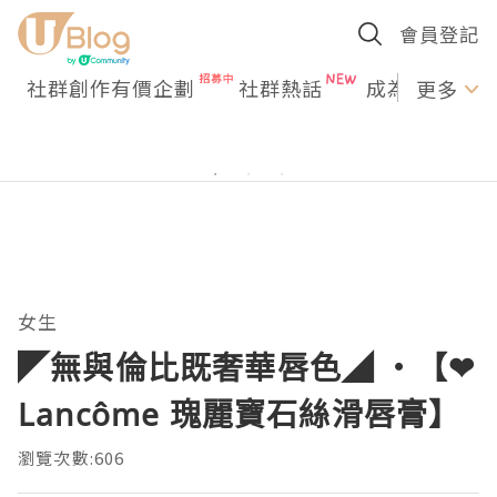
會員登記
社群創作有價企劃
社群熱話
成為U Creato
更多
女生
◤無與倫比既奢華唇色◢ ‧【❤
Lancôme 瑰麗寶石絲滑唇膏】
瀏覽次數:606